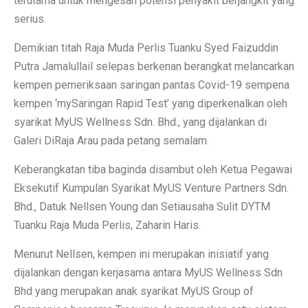
terutama untuk mengesan potensi penyakit berjangkit yang
serius.
Demikian titah Raja Muda Perlis Tuanku Syed Faizuddin
Putra Jamalullail selepas berkenan berangkat melancarkan
kempen pemeriksaan saringan pantas Covid-19 sempena
kempen ‘mySaringan Rapid Test’ yang diperkenalkan oleh
syarikat MyUS Wellness Sdn. Bhd., yang dijalankan di
Galeri DiRaja Arau pada petang semalam.
Keberangkatan tiba baginda disambut oleh Ketua Pegawai
Eksekutif Kumpulan Syarikat MyUS Venture Partners Sdn.
Bhd., Datuk Nellsen Young dan Setiausaha Sulit DYTM
Tuanku Raja Muda Perlis, Zaharin Haris.
Menurut Nellsen, kempen ini merupakan inisiatif yang
dijalankan dengan kerjasama antara MyUS Wellness Sdn
Bhd yang merupakan anak syarikat MyUS Group of