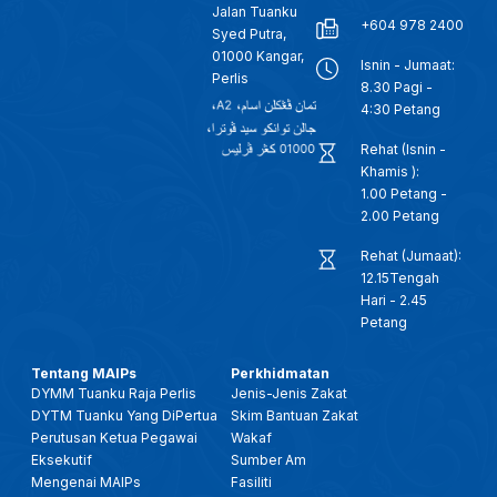
Jalan Tuanku
+604 978 2400
Syed Putra,
01000 Kangar,
Isnin - Jumaat:
Perlis
8.30 Pagi -
4:30 Petang
Rehat (Isnin -
Khamis ):
1.00 Petang -
2.00 Petang
Rehat (Jumaat):
12.15Tengah
Hari - 2.45
Petang
Tentang MAIPs
Perkhidmatan
DYMM Tuanku Raja Perlis
Jenis-Jenis Zakat
DYTM Tuanku Yang DiPertua
Skim Bantuan Zakat
Perutusan Ketua Pegawai
Wakaf
Eksekutif
Sumber Am
Mengenai MAIPs
Fasiliti