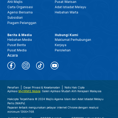
Ahli Majlis
Pusat Warisan
Carta Organisasi
Adat Istiadat Melayu
Agensi Bersama
Hebahan Warta
Subsidiari
Piagam Pelanggan
Berita & Media
Hubungi Kami
Hebahan Media
Maklumat Perhubungan
Pusat Berita
Kerjaya
Pusat Media
Perolehan
Acara
Penafian
Dasar Privasi & Keselamatan
Notis Hak Cipta
Aplikasi
MyHRMIS Mobile
: Galeri Aplikasi Mudah Alih Kerajaan Malaysia
Hakcipta Terpelihara © 2024 Majlis Agama Islam dan Adat Istiadat Melayu
Perlis (MAIPs).
Paparan terbaik mengunakan pelayar internet Chrome dengan resolusi
minimum 1366x768.