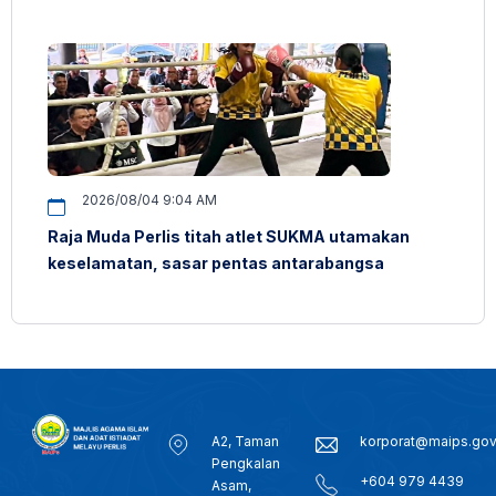
2026/08/04 9:04 AM
Raja Muda Perlis titah atlet SUKMA utamakan
keselamatan, sasar pentas antarabangsa
A2, Taman
korporat@maips.go
Pengkalan
+604 979 4439
Asam,