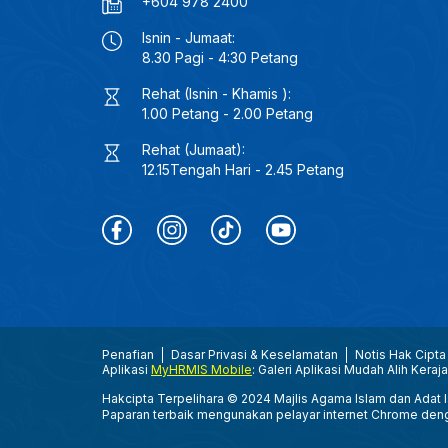
+604 978 2400
Isnin - Jumaat:
8.30 Pagi - 4:30 Petang
Rehat (Isnin - Khamis ):
1.00 Petang - 2.00 Petang
Rehat (Jumaat):
12.15Tengah Hari - 2.45 Petang
Penafian
Dasar Privasi & Keselamatan
Notis Hak Cipta
Aplikasi
MyHRMIS Mobile
: Galeri Aplikasi Mudah Alih Keraj
Hakcipta Terpelihara © 2024 Majlis Agama Islam dan Adat Is
Paparan terbaik mengunakan pelayar internet Chrome den