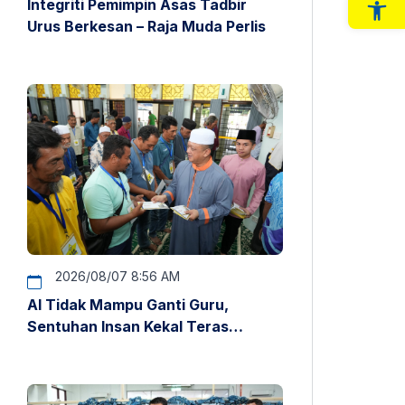
Integriti Pemimpin Asas Tadbir
Op
Urus Berkesan – Raja Muda Perlis
2026/08/07 8:56 AM
AI Tidak Mampu Ganti Guru,
Sentuhan Insan Kekal Teras
Pendidikan – Raja Muda Perlis