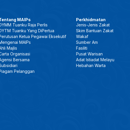
Tentang MAIPs
Perkhidmatan
DYMM Tuanku Raja Perlis
Jenis-Jenis Zakat
DYTM Tuanku Yang DiPertua
Skim Bantuan Zakat
Perutusan Ketua Pegawai Eksekutif
Wakaf
Mengenai MAIPs
Sumber Am
Ahli Majlis
Fasiliti
Carta Organisasi
Pusat Warisan
Agensi Bersama
Adat Istiadat Melayu
Subsidiari
Hebahan Warta
Piagam Pelanggan