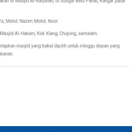
kan di Masjid Al-Raudhah, di Sungai Batu Pahat, Kangar pada
Ps, Mohd. Nazim Mohd. Noor.
i Masjid Al-Hakam, Kok Klang, Chuping, semalam.
tapkan masjid yang bakal dipilih untuk minggu depan yang
akanan.