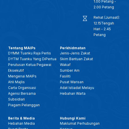
1.00 Petang -
2.00 Petang
Rehat (Jumaat):
12.15Tengah
Hari - 2.45
Petang
Tentang MAIPs
Perkhidmatan
DYMM Tuanku Raja Perlis
Jenis-Jenis Zakat
DYTM Tuanku Yang DiPertua
Skim Bantuan Zakat
Perutusan Ketua Pegawai
Wakaf
Eksekutif
Sumber Am
Mengenai MAIPs
Fasiliti
Ahli Majlis
Pusat Warisan
Carta Organisasi
Adat Istiadat Melayu
Agensi Bersama
Hebahan Warta
Subsidiari
Piagam Pelanggan
Berita & Media
Hubungi Kami
Hebahan Media
Maklumat Perhubungan