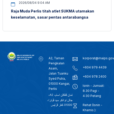
2026/08/04 9:04 AM
Raja Muda Perlis titah atlet SUKMA utamakan
keselamatan, sasar pentas antarabangsa
A2, Taman
korporat@maips.go
Pengkalan
+604 979 4439
Asam,
Jalan Tuanku
+604 978 2400
Syed Putra,
01000 Kangar,
Isnin - Jumaat:
Perlis
8.30 Pagi -
4:30 Petang
Rehat (Isnin -
Khamis ):