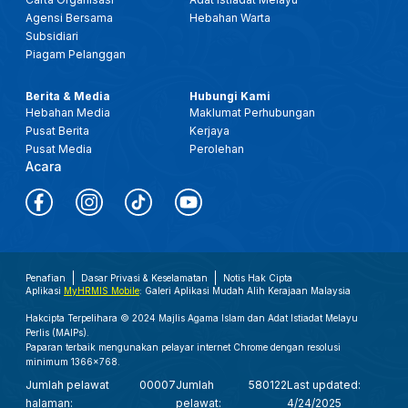
Agensi Bersama
Hebahan Warta
Subsidiari
Piagam Pelanggan
Berita & Media
Hubungi Kami
Hebahan Media
Maklumat Perhubungan
Pusat Berita
Kerjaya
Pusat Media
Perolehan
Acara
Penafian
Dasar Privasi & Keselamatan
Notis Hak Cipta
Aplikasi
MyHRMIS Mobile
: Galeri Aplikasi Mudah Alih Kerajaan Malaysia
Hakcipta Terpelihara © 2024 Majlis Agama Islam dan Adat Istiadat Melayu
Perlis (MAIPs).
Paparan terbaik mengunakan pelayar internet Chrome dengan resolusi
minimum 1366x768.
Jumlah pelawat
00007
Jumlah
580122
Last updated:
halaman:
pelawat:
4/24/2025