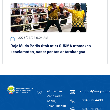
2026/08/04 9:04 AM
Raja Muda Perlis titah atlet SUKMA utamakan
keselamatan, sasar pentas antarabangsa
A2, Taman
korporat@maips.go
Pengkalan
+604 979 4439
Asam,
Jalan Tuanku
+604 978 2400