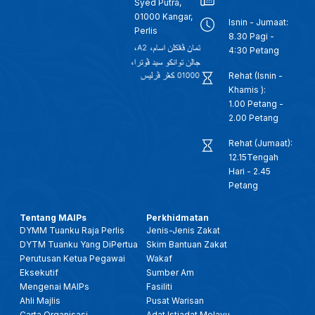
Syed Putra,
01000 Kangar,
Isnin - Jumaat:
Perlis
8.30 Pagi -
4:30 Petang
Rehat (Isnin -
Khamis ):
1.00 Petang -
2.00 Petang
Rehat (Jumaat):
12.15Tengah
Hari - 2.45
Petang
Tentang MAIPs
Perkhidmatan
DYMM Tuanku Raja Perlis
Jenis-Jenis Zakat
DYTM Tuanku Yang DiPertua
Skim Bantuan Zakat
Perutusan Ketua Pegawai
Wakaf
Eksekutif
Sumber Am
Mengenai MAIPs
Fasiliti
Ahli Majlis
Pusat Warisan
Carta Organisasi
Adat Istiadat Melayu