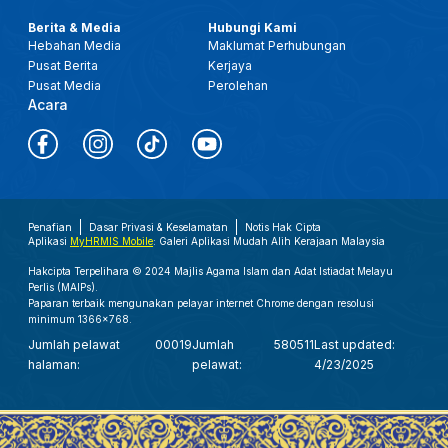
Berita & Media
Hubungi Kami
Hebahan Media
Maklumat Perhubungan
Pusat Berita
Kerjaya
Pusat Media
Perolehan
Acara
Penafian
Dasar Privasi & Keselamatan
Notis Hak Cipta
Aplikasi
MyHRMIS Mobile
: Galeri Aplikasi Mudah Alih Kerajaan Malaysia
Hakcipta Terpelihara © 2024 Majlis Agama Islam dan Adat Istiadat Melayu
Perlis (MAIPs).
Paparan terbaik mengunakan pelayar internet Chrome dengan resolusi
minimum 1366x768.
Jumlah pelawat
00019
Jumlah
580511
Last updated:
halaman:
pelawat:
4/23/2025