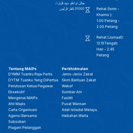
Rehat (Isnin -
Khamis ):
1.00 Petang -
2.00 Petang
Rehat (Jumaat):
12.15Tengah
Hari - 2.45
Petang
Tentang MAIPs
Perkhidmatan
DYMM Tuanku Raja Perlis
Jenis-Jenis Zakat
DYTM Tuanku Yang DiPertua
Skim Bantuan Zakat
Perutusan Ketua Pegawai
Wakaf
Eksekutif
Sumber Am
Mengenai MAIPs
Fasiliti
Ahli Majlis
Pusat Warisan
Carta Organisasi
Adat Istiadat Melayu
Agensi Bersama
Hebahan Warta
Subsidiari
Piagam Pelanggan