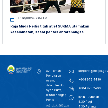
2026/08/04 9:04 AM
Raja Muda Perlis titah atlet SUKMA utamakan
keselamatan, sasar pentas antarabangsa
A2, Taman
korporat@maips.go
Pengkalan
+604 979 4439
Asam,
Jalan Tuanku
+604 978 2400
Syed Putra,
01000 Kangar,
Isnin - Jumaat:
Perlis
8.30 Pagi -
4:30 Petang