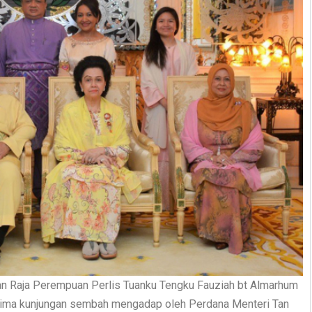
 dan Raja Perempuan Perlis Tuanku Tengku Fauziah bt Almarhum
rima kunjungan sembah mengadap oleh Perdana Menteri Tan