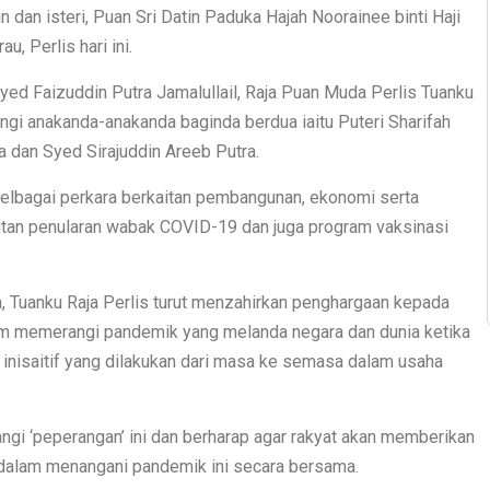
n dan isteri, Puan Sri Datin Paduka Hajah Noorainee binti Haji
, Perlis hari ini.
yed Faizuddin Putra Jamalullail, Raja Puan Muda Perlis Tuanku
ringi anakanda-anakanda baginda berdua iaitu Puteri Sharifah
a dan Syed Sirajuddin Areeb Putra.
lbagai perkara berkaitan pembangunan, ekonomi serta
itan penularan wabak COVID-19 dan juga program vaksinasi
, Tuanku Raja Perlis turut menzahirkan penghargaan kepada
am memerangi pandemik yang melanda negara dan dunia ketika
 inisaitif yang dilakukan dari masa ke semasa dalam usaha
gi ‘peperangan’ ini dan berharap agar rakyat akan memberikan
dalam menangani pandemik ini secara bersama.