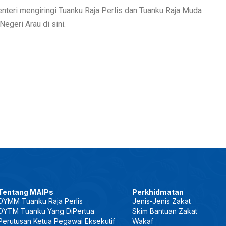
nteri mengiringi Tuanku Raja Perlis dan Tuanku Raja Muda
egeri Arau di sini.
Tentang MAIPs
Perkhidmatan
DYMM Tuanku Raja Perlis
Jenis-Jenis Zakat
DYTM Tuanku Yang DiPertua
Skim Bantuan Zakat
Perutusan Ketua Pegawai Eksekutif
Wakaf