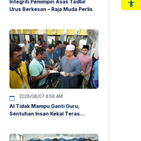
Integriti Pemimpin Asas Tadbir
Op
Urus Berkesan – Raja Muda Perlis
2026/08/07 8:56 AM
AI Tidak Mampu Ganti Guru,
Sentuhan Insan Kekal Teras
Pendidikan – Raja Muda Perlis