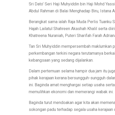
Sri Dato’ Seri Haji Muhyiddin bin Haji Mohd Yassi
Abdul Rahman di Balai Menghadap Biru, Istana Arau
Berangkat sama ialah Raja Muda Perlis Tuanku S
Hajah Lailatul Shahreen Akashah Khalil serta dii
Khatreena Nuraniah, Puteri Sharifah Farah Adrian
Tan Sri Muhyiddin mempersembah maklumkan pe
perkembangan terkini negara terutamanya berka
kebangsaan yang sedang dijalankan.
Dalam pertemuan selama hampir dua jam itu juga
pihak kerajaan kerana bersungguh-sungguh dal
ini. Baginda amat menghargai setiap usaha serta
memulihkan ekonomi dan memerangi wabak ini.
Baginda turut mendoakan agar kita akan memenan
sokongan padu terhadap segala usaha kerajaan 