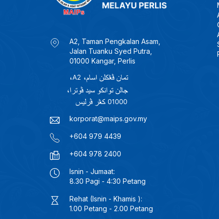
A2, Taman Pengkalan Asam,
Jalan Tuanku Syed Putra,
01000 Kangar, Perlis
korporat@maips.gov.my
+604 979 4439
+604 978 2400
Isnin - Jumaat:
8.30 Pagi - 4:30 Petang
Rehat (Isnin - Khamis ):
1.00 Petang - 2.00 Petang