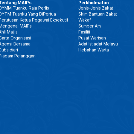
Tentang MAIPs
Perkhidmatan
DYMM Tuanku Raja Perlis
Jenis-Jenis Zakat
DYTM Tuanku Yang DiPertua
Skim Bantuan Zakat
Perutusan Ketua Pegawai Eksekutif
Wakaf
Mengenai MAIPs
Sumber Am
Ahli Majlis
Fasiliti
Carta Organisasi
Pusat Warisan
Agensi Bersama
Adat Istiadat Melayu
Subsidiari
Hebahan Warta
Piagam Pelanggan