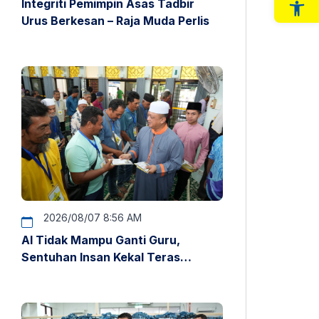
Integriti Pemimpin Asas Tadbir
Op
Urus Berkesan – Raja Muda Perlis
2026/08/07 8:56 AM
AI Tidak Mampu Ganti Guru,
Sentuhan Insan Kekal Teras
Pendidikan – Raja Muda Perlis