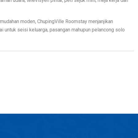
n udara, televisyen pintar, peti sejuk mini, meja kerja dan
emudahan moden, ChupingVille Roomstay menjanjikan
i untuk seisi keluarga, pasangan mahupun pelancong solo