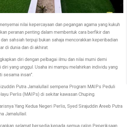
a menyemai nilai kepercayaan dan pegangan agama yang kukuh
an peranan penting dalam membentuk cara berfikir dan
dan sahsiah terpuji bukan sahaja mencorakkan keperibadian
 di dunia dan di akhirat.
kapkan diri dengan pelbagai ilmu dan nilai murni demi
i diri yang unggul. Usaha ini mampu melahirkan individu yang
i sesama insan”.
Faizuddin Putra Jamalullail sempena Program MAIPs Peduli
layu Perlis (MAIPs) di sekitar kawasan Chuping.
arisnya Yang Kedua Negeri Perlis, Syed Sirajuddin Areeb Putra
na Jamalullail.
apkan selamat bersedia kepada semua calon Peperiksaan