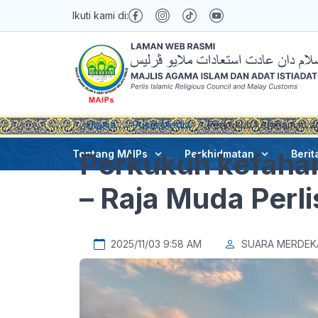
Ikuti kami di:
Utama
Pusat Media
Perkukuh kefahaman aga
Perkukuh kefaha
Tentang MAIPs
Perkhidmatan
Berit
– Raja Muda Perli
2025/11/03 9:58 AM
SUARA MERDEK