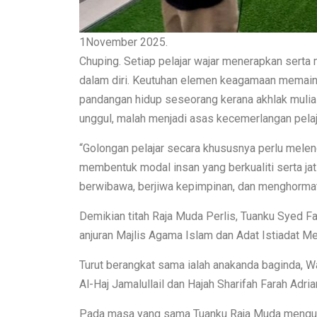
1November 2025.
Chuping. Setiap pelajar wajar menerapkan sert
dalam diri. Keutuhan elemen keagamaan memaink
pandangan hidup seseorang kerana akhlak mulia 
unggul, malah menjadi asas kecemerlangan pelajar
“Golongan pelajar secara khususnya perlu meleng
membentuk modal insan yang berkualiti serta jat
berwibawa, berjiwa kepimpinan, dan menghormat
Demikian titah Raja Muda Perlis, Tuanku Syed 
anjuran Majlis Agama Islam dan Adat Istiadat Me
Turut berangkat sama ialah anakanda baginda, W
Al-Haj Jamalullail dan Hajah Sharifah Farah Adria
Pada masa yang sama Tuanku Raja Muda menguc