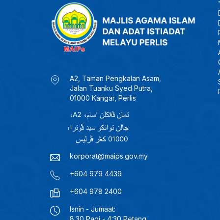
A2, Taman Pengkalan Asam,
Jalan Tuanku Syed Putra,
01000 Kangar, Perlis
korporat@maips.gov.my
+604 979 4439
+604 978 2400
Isnin - Jumaat:
8.30 Pagi - 4:30 Petang