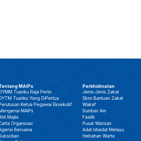
Tentang MAIPs
Perkhidmatan
DYMM Tuanku Raja Perlis
Jenis-Jenis Zakat
DYTM Tuanku Yang DiPertua
Skim Bantuan Zakat
Perutusan Ketua Pegawai Eksekutif
Wakaf
Mengenai MAIPs
Sumber Am
Ahli Majlis
Fasiliti
Carta Organisasi
Pusat Warisan
Agensi Bersama
Adat Istiadat Melayu
Subsidiari
Hebahan Warta