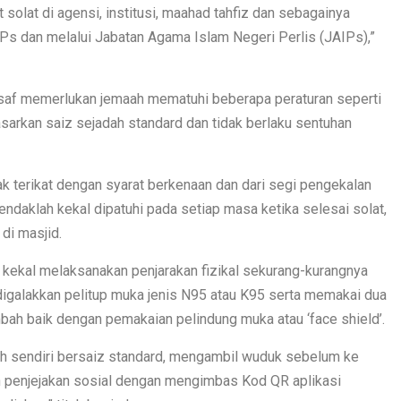
solat di agensi, institusi, maahad tahfiz dan sebagainya
s dan melalui Jabatan Agama Islam Negeri Perlis (JAIPs),”
n saf memerlukan jemaah mematuhi beberapa peraturan seperti
sarkan saiz sejadah standard dan tidak berlaku sentuhan
k terikat dengan syarat berkenaan dan dari segi pengekalan
endaklah kekal dipatuhi pada setiap masa ketika selesai solat,
di masjid.
 kekal melaksanakan penjarakan fizikal sekurang-kurangnya
digalakkan pelitup muka jenis N95 atau K95 serta memakai dua
mbah baik dengan pemakaian pelindung muka atau ‘face shield’.
ah sendiri bersaiz standard, mengambil wuduk sebelum ke
penjejakan sosial dengan mengimbas Kod QR aplikasi