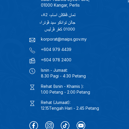
01000 Kangar, Perlis
korporat@maips.gov.my
+604 979 4439
+604 978 2400
Isnin - Jumaat:
8.30 Pagi - 4:30 Petang
Rehat (Isnin - Khamis ):
1.00 Petang - 2.00 Petang
Rehat (Jumaat):
12.15Tengah Hari - 2.45 Petang