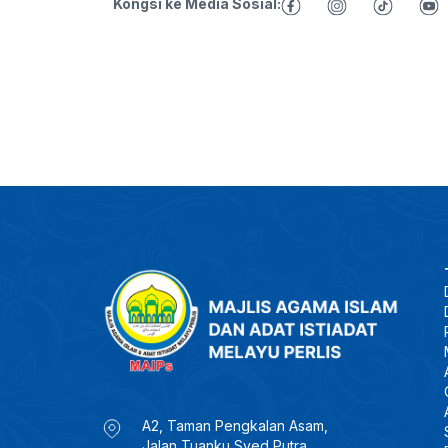
Kongsi ke Media Sosial:
A2, Taman Pengkalan Asam,
Jalan Tuanku Syed Putra,