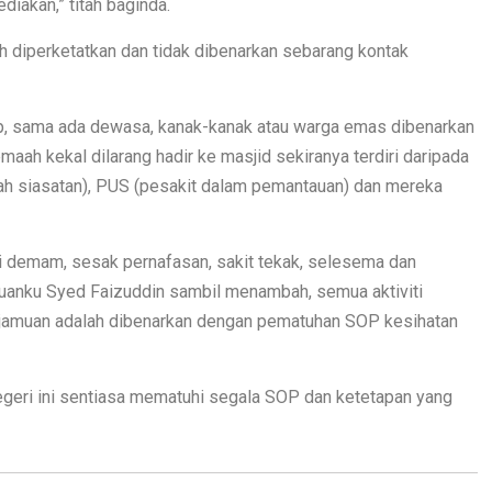
iakan,” titah baginda.
 diperketatkan dan tidak dibenarkan sebarang kontak
p, sama ada dewasa, kanak-kanak atau warga emas dibenarkan
aah kekal dilarang hadir ke masjid sekiranya terdiri daripada
wah siasatan), PUS (pesakit dalam pemantauan) dan mereka
i demam, sesak pernafasan, sakit tekak, selesema dan
h Tuanku Syed Faizuddin sambil menambah, semua aktiviti
 jamuan adalah dibenarkan dengan pematuhan SOP kesihatan
negeri ini sentiasa mematuhi segala SOP dan ketetapan yang