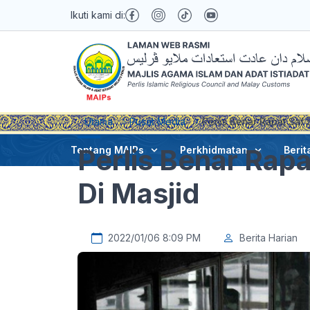
Ikuti kami di:
Utama
Pusat Media
Perlis Benar Rapat Saf 
Perlis Benar Rap
Tentang MAIPs
Perkhidmatan
Berit
Di Masjid
2022/01/06 8:09 PM
Berita Harian