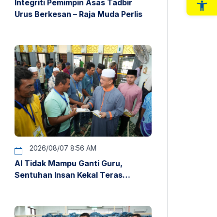
Integriti Pemimpin Asas Tadbir
Op
Urus Berkesan – Raja Muda Perlis
2026/08/07 8:56 AM
AI Tidak Mampu Ganti Guru,
Sentuhan Insan Kekal Teras
Pendidikan – Raja Muda Perlis