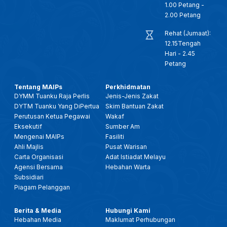
1.00 Petang -
2.00 Petang
Rehat (Jumaat):
12.15Tengah
Hari - 2.45
Petang
Tentang MAIPs
Perkhidmatan
DYMM Tuanku Raja Perlis
Jenis-Jenis Zakat
DYTM Tuanku Yang DiPertua
Skim Bantuan Zakat
Perutusan Ketua Pegawai
Wakaf
Eksekutif
Sumber Am
Mengenai MAIPs
Fasiliti
Ahli Majlis
Pusat Warisan
Carta Organisasi
Adat Istiadat Melayu
Agensi Bersama
Hebahan Warta
Subsidiari
Piagam Pelanggan
Berita & Media
Hubungi Kami
Hebahan Media
Maklumat Perhubungan