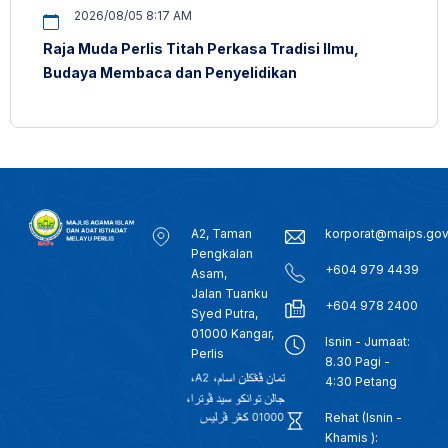
2026/08/05 8:17 AM
Raja Muda Perlis Titah Perkasa Tradisi Ilmu,
Budaya Membaca dan Penyelidikan
A2, Taman
korporat@maips.go
Pengkalan
+604 979 4439
Asam,
Jalan Tuanku
+604 978 2400
Syed Putra,
01000 Kangar,
Isnin - Jumaat:
Perlis
8.30 Pagi -
4:30 Petang
Rehat (Isnin -
Khamis ):