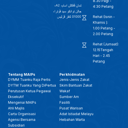
8.30 Pagi -
4:30 Petang
Rehat (Isnin -
Khamis ):
1.00 Petang -
2.00 Petang
Rehat (Jumaat):
12.15Tengah
Hari - 2.45
Petang
Tentang MAIPs
Perkhidmatan
DYMM Tuanku Raja Perlis
Jenis-Jenis Zakat
DYTM Tuanku Yang DiPertua
Skim Bantuan Zakat
Perutusan Ketua Pegawai
Wakaf
Eksekutif
Sumber Am
Mengenai MAIPs
Fasiliti
Ahli Majlis
Pusat Warisan
Carta Organisasi
Adat Istiadat Melayu
Agensi Bersama
Hebahan Warta
Subsidiari