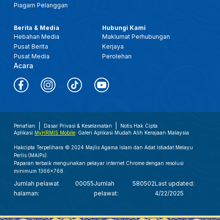
Piagam Pelanggan
Berita & Media
Hubungi Kami
Hebahan Media
Maklumat Perhubungan
Pusat Berita
Kerjaya
Pusat Media
Perolehan
Acara
Penafian
Dasar Privasi & Keselamatan
Notis Hak Cipta
Aplikasi
MyHRMIS Mobile
: Galeri Aplikasi Mudah Alih Kerajaan Malaysia
Hakcipta Terpelihara © 2024 Majlis Agama Islam dan Adat Istiadat Melayu
Perlis (MAIPs).
Paparan terbaik mengunakan pelayar internet Chrome dengan resolusi
minimum 1366x768.
Jumlah pelawat
00055
Jumlah
580502
Last updated:
halaman:
pelawat:
4/22/2025