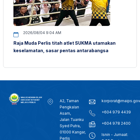
2026/08/04 9:04 AM
Raja Muda Perlis titah atlet SUKMA utamakan
keselamatan, sasar pentas antarabangsa
A2, Taman
korporat@maips.go
Pengkalan
+604 979 4439
Asam,
Jalan Tuanku
+604 978 2400
Syed Putra,
01000 Kangar,
Isnin - Jumaat:
Perlis