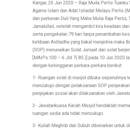
Kangar, 26 Jun 2020 – Raja Muda Perlis Tuanku 
Agama Islam dan Adat Istiadat Melayu Perlis (
dan perkenan Duli Yang Maha Mulia Raja Perlis,
Jamalullail, setelah mengambil kira keadaan da
serta pengekalan 79 hari tanpa penambahan kes po
ketibaan Aidiladha yang bakal menjelma maka 
(SOP) menunaikan Solat Jumaat dan solat berje
[MAIPs.100 – 6 Jld 7( 85 )] pada 10 Jun 2020 la
dengan kelonggaran perkara-perkara berikut:
1- Ruangan solat di masjid dibuka sepenuhnya te
mencukupi dengan pelaksanaan SOP penjarakan s
penjejakan sosial akan dilaksanakan oleh Jawata
2- Jawatankuasa Kariah Masjid hendaklah memast
ruangan sedia ada tidak mencukupi.
3- Kuliah Maghrib dan Subuh dibenarkan untuk 