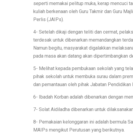
seperti memakai pelitup muka, kerap mencuci t
kuliah berkenaan oleh Guru Takmir dan Guru Maj
Perlis (JAIPs).
4- Setelah dikaji dengan teliti dan cermat, pela
terdesak untuk dibenarkan memandangkan terda
Namun begitu, masyarakat digalakkan melaksanak
pada masa akan datang akan dipertimbangkan de
5- Melihat kepada pembukaan sekolah yang tela
pihak sekolah untuk membuka surau dalam premi
dan pemantauan oleh pihak Jabatan Pendidikan N
6- Ibadah Korban adalah dibenarkan dengan mem
7- Solat Aidiladha dibenarkan untuk dilaksanaka
8- Pemakaian kelonggaran ini adalah bermula Sa
MAIPs mengikut Perutusan yang berikutnya.