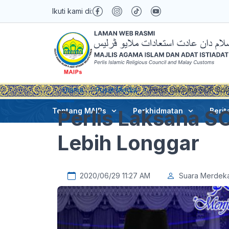
Ikuti kami di:
Utama
Pusat Media
Perlis Laksana SOP Sol
Perlis Laksana S
Tentang MAIPs
Perkhidmatan
Berit
Lebih Longgar
2020/06/29 11:27 AM
Suara Merdek