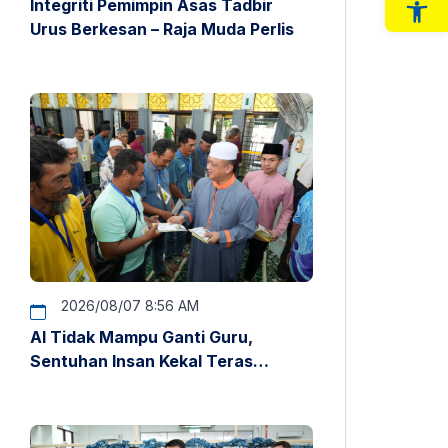
Integriti Pemimpin Asas Tadbir
Op
Urus Berkesan – Raja Muda Perlis
2026/08/07 8:56 AM
AI Tidak Mampu Ganti Guru,
Sentuhan Insan Kekal Teras
Pendidikan – Raja Muda Perlis