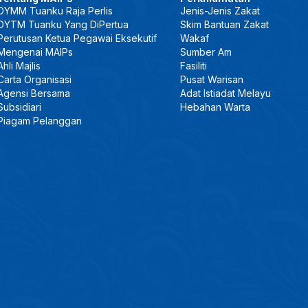
DYMM Tuanku Raja Perlis
Jenis-Jenis Zakat
DYTM Tuanku Yang DiPertua
Skim Bantuan Zakat
Perutusan Ketua Pegawai Eksekutif
Wakaf
Mengenai MAIPs
Sumber Am
Ahli Majlis
Fasiliti
Carta Organisasi
Pusat Warisan
Agensi Bersama
Adat Istiadat Melayu
Subsidiari
Hebahan Warta
Piagam Pelanggan