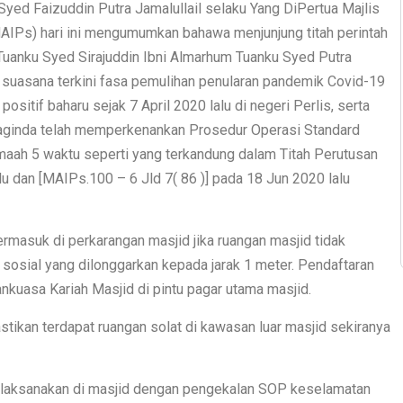
Syed Faizuddin Putra Jamalullail selaku Yang DiPertua Majlis
MAIPs) hari ini mengumumkan bahawa menjunjung titah perintah
 Tuanku Syed Sirajuddin Ibni Almarhum Tuanku Syed Putra
n suasana terkini fasa pemulihan penularan pandemik Covid-19
sitif baharu sejak 7 April 2020 lalu di negeri Perlis, serta
Baginda telah memperkenankan Prosedur Operasi Standard
maah 5 waktu seperti yang terkandung dalam Titah Perutusan
lu dan [MAIPs.100 – 6 Jld 7( 86 )] pada 18 Jun 2020 lalu
rmasuk di perkarangan masjid jika ruangan masjid tidak
osial yang dilonggarkan kepada jarak 1 meter. Pendaftaran
nkuasa Kariah Masjid di pintu pagar utama masjid.
ikan terdapat ruangan solat di kawasan luar masjid sekiranya
dilaksanakan di masjid dengan pengekalan SOP keselamatan