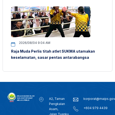
2026/08/04 9:04 AM
Raja Muda Perlis titah atlet SUKMA utamakan
keselamatan, sasar pentas antarabangsa
A2, Taman
korporat@maips.go
Pengkalan
+604 979 4439
Asam,
Jalan Tuanku