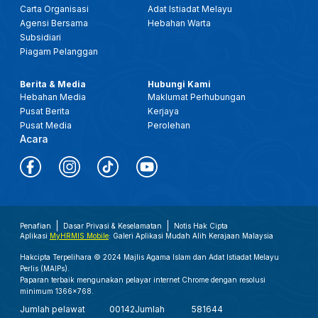
Carta Organisasi
Adat Istiadat Melayu
Agensi Bersama
Hebahan Warta
Subsidiari
Piagam Pelanggan
Berita & Media
Hubungi Kami
Hebahan Media
Maklumat Perhubungan
Pusat Berita
Kerjaya
Pusat Media
Perolehan
Acara
Penafian
Dasar Privasi & Keselamatan
Notis Hak Cipta
Aplikasi
MyHRMIS Mobile
: Galeri Aplikasi Mudah Alih Kerajaan Malaysia
Hakcipta Terpelihara © 2024 Majlis Agama Islam dan Adat Istiadat Melayu
Perlis (MAIPs).
Paparan terbaik mengunakan pelayar internet Chrome dengan resolusi
minimum 1366x768.
Jumlah pelawat
00142
Jumlah
581644