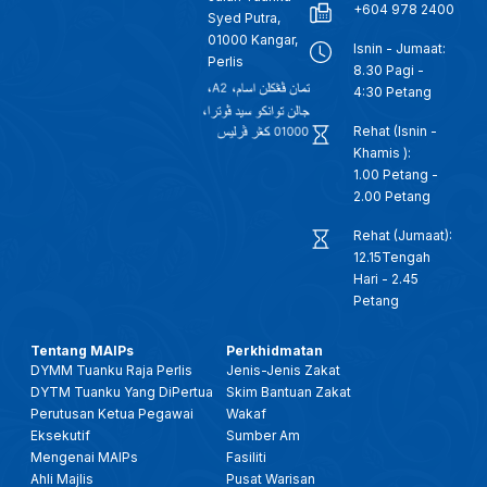
+604 978 2400
Syed Putra,
01000 Kangar,
Isnin - Jumaat:
Perlis
8.30 Pagi -
4:30 Petang
Rehat (Isnin -
Khamis ):
1.00 Petang -
2.00 Petang
Rehat (Jumaat):
12.15Tengah
Hari - 2.45
Petang
Tentang MAIPs
Perkhidmatan
DYMM Tuanku Raja Perlis
Jenis-Jenis Zakat
DYTM Tuanku Yang DiPertua
Skim Bantuan Zakat
Perutusan Ketua Pegawai
Wakaf
Eksekutif
Sumber Am
Mengenai MAIPs
Fasiliti
Ahli Majlis
Pusat Warisan