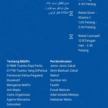
4:30 Petang
Rehat (Isnin -
Khamis ):
1.00 Petang -
2.00 Petang
Rehat (Jumaat):
12.15Tengah
Hari - 2.45
Petang
Tentang MAIPs
Perkhidmatan
DYMM Tuanku Raja Perlis
Jenis-Jenis Zakat
DYTM Tuanku Yang DiPertua
Skim Bantuan Zakat
Perutusan Ketua Pegawai
Wakaf
Eksekutif
Sumber Am
Mengenai MAIPs
Fasiliti
Ahli Majlis
Pusat Warisan
Carta Organisasi
Adat Istiadat Melayu
Agensi Bersama
Hebahan Warta
Subsidiari