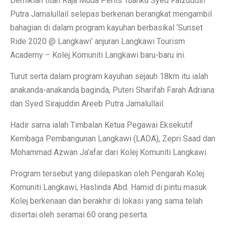
Demikian titah Raja Muda Perlis Tuanku Syed Faizuddin
Putra Jamalullail selepas berkenan berangkat mengambil
bahagian di dalam program kayuhan berbasikal ‘Sunset
Ride 2020 @ Langkawi’ anjuran Langkawi Tourism
Academy – Kolej Komuniti Langkawi baru-baru ini.
Turut serta dalam program kayuhan sejauh 18km itu ialah
anakanda-anakanda baginda, Puteri Sharifah Farah Adriana
dan Syed Sirajuddin Areeb Putra Jamalullail.
Hadir sama ialah Timbalan Ketua Pegawai Eksekutif
Kembaga Pembangunan Langkawi (LADA), Zepri Saad dan
Mohammad Azwan Ja’afar dari Kolej Komuniti Langkawi.
Program tersebut yang dilepaskan oleh Pengarah Kolej
Komuniti Langkawi, Haslinda Abd. Hamid di pintu masuk
Kolej berkenaan dan berakhir di lokasi yang sama telah
disertai oleh seramai 60 orang peserta.