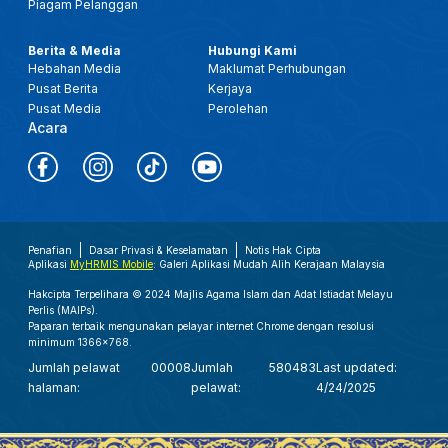
Piagam Pelanggan
Berita & Media
Hubungi Kami
Hebahan Media
Maklumat Perhubungan
Pusat Berita
Kerjaya
Pusat Media
Perolehan
Acara
Penafian
Dasar Privasi & Keselamatan
Notis Hak Cipta
Aplikasi
MyHRMIS Mobile
: Galeri Aplikasi Mudah Alih Kerajaan Malaysia
Hakcipta Terpelihara © 2024 Majlis Agama Islam dan Adat Istiadat Melayu
Perlis (MAIPs).
Paparan terbaik mengunakan pelayar internet Chrome dengan resolusi
minimum 1366x768.
Jumlah pelawat
00008
Jumlah
580483
Last updated:
halaman:
pelawat:
4/24/2025