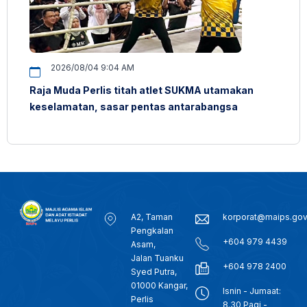
2026/08/04 9:04 AM
Raja Muda Perlis titah atlet SUKMA utamakan
keselamatan, sasar pentas antarabangsa
A2, Taman
korporat@maips.go
Pengkalan
+604 979 4439
Asam,
Jalan Tuanku
+604 978 2400
Syed Putra,
01000 Kangar,
Isnin - Jumaat:
Perlis
8.30 Pagi -