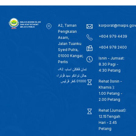
A2, Taman
korporat@maips.go
Pengkalan
+604 979 4439
Asam,
Jalan Tuanku
+604 978 2400
Syed Putra,
01000 Kangar,
Isnin - Jumaat:
Perlis
8.30 Pagi -
4:30 Petang
Rehat (Isnin -
Khamis ):
1.00 Petang -
2.00 Petang
Rehat (Jumaat):
12.15Tengah
Hari - 2.45
Petang