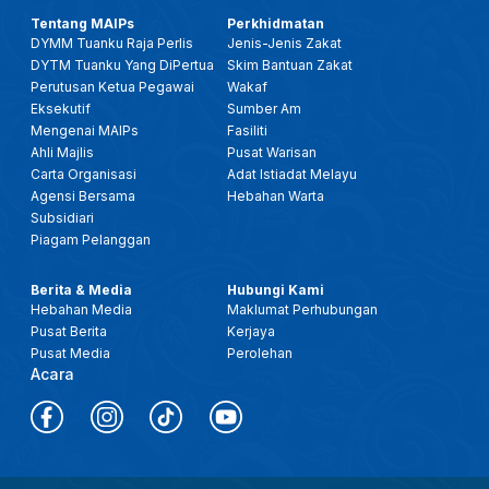
Tentang MAIPs
Perkhidmatan
DYMM Tuanku Raja Perlis
Jenis-Jenis Zakat
DYTM Tuanku Yang DiPertua
Skim Bantuan Zakat
Perutusan Ketua Pegawai
Wakaf
Eksekutif
Sumber Am
Mengenai MAIPs
Fasiliti
Ahli Majlis
Pusat Warisan
Carta Organisasi
Adat Istiadat Melayu
Agensi Bersama
Hebahan Warta
Subsidiari
Piagam Pelanggan
Berita & Media
Hubungi Kami
Hebahan Media
Maklumat Perhubungan
Pusat Berita
Kerjaya
Pusat Media
Perolehan
Acara