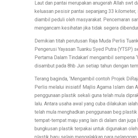
Laut dan pantai merupakan anugerah Allah swt da
keluasan pesisir pantai sepanjang 33 kilometer,
diambil peduli oleh masyarakat. Pencemaran sam
mengancam kesihatan jika tidak segera dibendu
Demikian titah perutusan Raja Muda Perlis Tuan
Pengerusi Yayasan Tuanku Syed Putra (YTSP) s
Pertama Dalam Tindakan’ mengambil sempena ‘W
disambut pada 8hb Jun setiap tahun dengan tema p
Terang baginda, ‘Mengambil contoh Projek DiR
Perlis melalui inisiatif Majlis Agama Islam dan 
penggunaan plastik sekali guna telah mula dipra
lalu. Antara usaha awal yang cuba dilakukan ialah
telah mula menghadkan penggunaan beg plastik s
tempat-tempat maju yang lain di dalam dan juga
bungkusan plastik terpakai untuk digunakan ol
plastik baru selain mengalakkan para pelangga