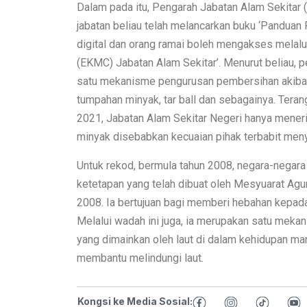
Dalam pada itu, Pengarah Jabatan Alam Sekita
jabatan beliau telah melancarkan buku ‘Panduan
digital dan orang ramai boleh mengakses melal
(EKMC) Jabatan Alam Sekitar’. Menurut beliau, 
satu mekanisme pengurusan pembersihan akibat 
tumpahan minyak, tar ball dan sebagainya. Tera
2021, Jabatan Alam Sekitar Negeri hanya mener
minyak disebabkan kecuaian pihak terbabit menyel
Untuk rekod, bermula tahun 2008, negara-negara 
ketetapan yang telah dibuat oleh Mesyuarat A
2008. Ia bertujuan bagi memberi hebahan kepada 
Melalui wadah ini juga, ia merupakan satu mek
yang dimainkan oleh laut di dalam kehidupan ma
membantu melindungi laut.
Kongsi ke Media Sosial: