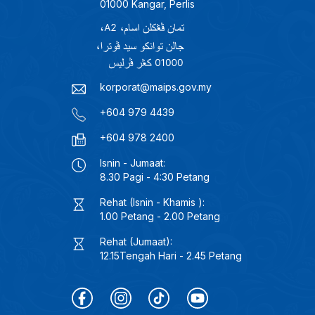
01000 Kangar, Perlis
korporat@maips.gov.my
+604 979 4439
+604 978 2400
Isnin - Jumaat:
8.30 Pagi - 4:30 Petang
Rehat (Isnin - Khamis ):
1.00 Petang - 2.00 Petang
Rehat (Jumaat):
12.15Tengah Hari - 2.45 Petang