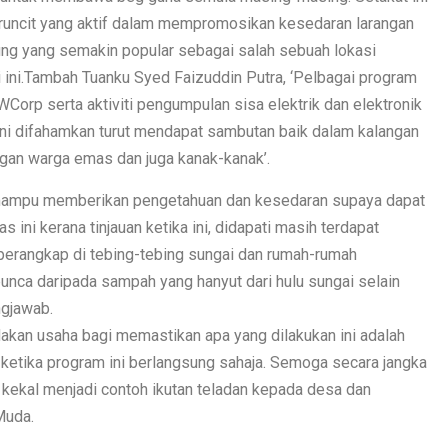
 runcit yang aktif dalam mempromosikan kesedaran larangan
ung yang semakin popular sebagai salah sebuah lokasi
i ini.Tambah Tuanku Syed Faizuddin Putra, ‘Pelbagai program
Corp serta aktiviti pengumpulan sisa elektrik dan elektronik
kini difahamkan turut mendapat sambutan baik dalam kalangan
gan warga emas dan juga kanak-kanak’.
an mampu memberikan pengetahuan dan kesedaran supaya dapat
 ini kerana tinjauan ketika ini, didapati masih terdapat
rperangkap di tebing-tebing sungai dan rumah-rumah
erpunca daripada sampah yang hanyut dari hulu sungai selain
ngjawab.
akan usaha bagi memastikan apa yang dilakukan ini adalah
ketika program ini berlangsung sahaja. Semoga secara jangka
kekal menjadi contoh ikutan teladan kepada desa dan
Muda.