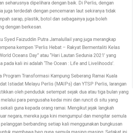
n seharusnya dipelihara dengan baik. Di Perlis, dengan
 ia juga terdedah dengan pencemaran laut sekiranya tidak
pah sarap, plastik, botol dan sebagainya juga boleh
ng dengan berkesan.
ku Syed Faizuddin Putra Jamalullail yang juga merangkap
empena kempen ‘Perlis Hebat – Rakyat Bermentaliti Kelas
orld Oceans Day” atau “Hari Lautan Sedunia 2021’ yang
ada kali ini adalah ‘The Ocean : Life and Livelihoods’.
aja Program Transformasi Kampung Seberang Ramai Kuala
Adat Istiadat Melayu Perlis (MAIPs) dan YTSP Perlis, larangan
ktikkan oleh penduduk setempat sejak dua atau tiga bulan yang
 melalui para pengusaha kedai mini dan runcit di situ yang
ekali guna kepada orang ramai. Mengikut jejak langkah
 luar negara, mereka juga kini mengumpul dan mengitar semula
eh pelanggan berbanding setiap kali menggunakan bungkusan
n untuk membawa beg guna semula masing-masing. Setakat ini