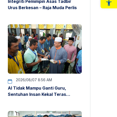
Integriti Pemimpin Asas Tadbir
Op
Urus Berkesan – Raja Muda Perlis
2026/08/07 8:56 AM
AI Tidak Mampu Ganti Guru,
Sentuhan Insan Kekal Teras
Pendidikan – Raja Muda Perlis