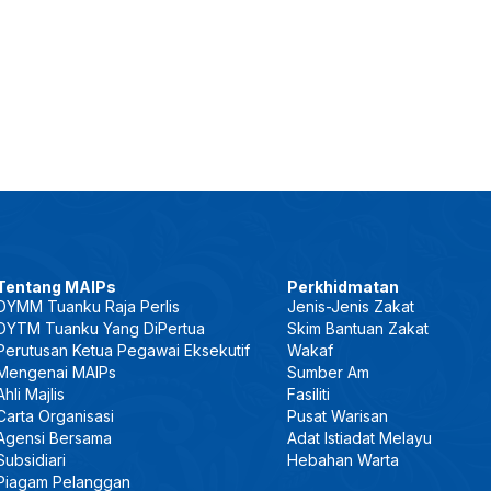
Tentang MAIPs
Perkhidmatan
DYMM Tuanku Raja Perlis
Jenis-Jenis Zakat
DYTM Tuanku Yang DiPertua
Skim Bantuan Zakat
Perutusan Ketua Pegawai Eksekutif
Wakaf
Mengenai MAIPs
Sumber Am
Ahli Majlis
Fasiliti
Carta Organisasi
Pusat Warisan
Agensi Bersama
Adat Istiadat Melayu
Subsidiari
Hebahan Warta
Piagam Pelanggan