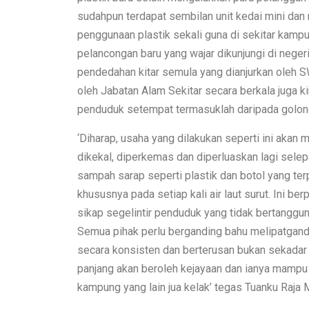
sudahpun terdapat sembilan unit kedai mini dan
penggunaan plastik sekali guna di sekitar kamp
pelancongan baru yang wajar dikunjungi di neger
pendedahan kitar semula yang dianjurkan oleh SW
oleh Jabatan Alam Sekitar secara berkala juga 
penduduk setempat termasuklah daripada golon
‘Diharap, usaha yang dilakukan seperti ini ak
dikekal, diperkemas dan diperluaskan lagi selepas
sampah sarap seperti plastik dan botol yang te
khususnya pada setiap kali air laut surut. Ini b
sikap segelintir penduduk yang tidak bertanggu
Semua pihak perlu berganding bahu melipatgand
secara konsisten dan berterusan bukan sekadar 
panjang akan beroleh kejayaan dan ianya mampu 
kampung yang lain jua kelak’ tegas Tuanku Raja 