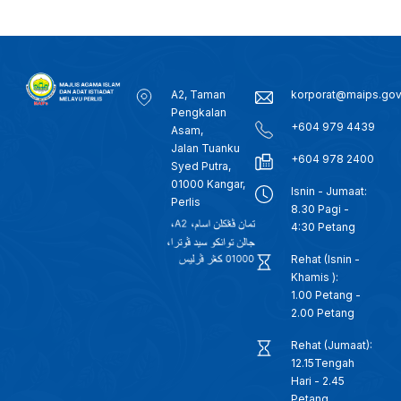
A2, Taman
korporat@maips.go
Pengkalan
+604 979 4439
Asam,
Jalan Tuanku
+604 978 2400
Syed Putra,
01000 Kangar,
Isnin - Jumaat:
Perlis
8.30 Pagi -
4:30 Petang
Rehat (Isnin -
Khamis ):
1.00 Petang -
2.00 Petang
Rehat (Jumaat):
12.15Tengah
Hari - 2.45
Petang