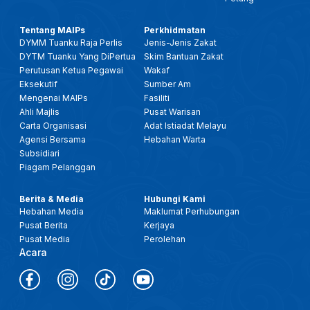
Tentang MAIPs
Perkhidmatan
DYMM Tuanku Raja Perlis
Jenis-Jenis Zakat
DYTM Tuanku Yang DiPertua
Skim Bantuan Zakat
Perutusan Ketua Pegawai
Wakaf
Eksekutif
Sumber Am
Mengenai MAIPs
Fasiliti
Ahli Majlis
Pusat Warisan
Carta Organisasi
Adat Istiadat Melayu
Agensi Bersama
Hebahan Warta
Subsidiari
Piagam Pelanggan
Berita & Media
Hubungi Kami
Hebahan Media
Maklumat Perhubungan
Pusat Berita
Kerjaya
Pusat Media
Perolehan
Acara