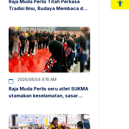
Raja Muda Perlis Titah Perkasa
Op
Tradisi Ilmu, Budaya Membaca dan
Penyelidikan
2026/08/04 9:16 AM
Raja Muda Perlis seru atlet SUKMA
utamakan keselamatan, sasar
pentas antarabangsa