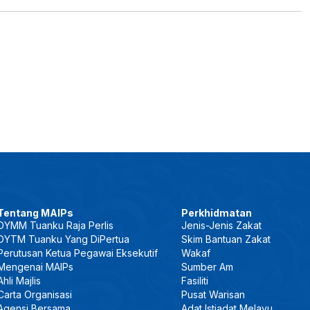
Tentang MAIPs
Perkhidmatan
DYMM Tuanku Raja Perlis
Jenis-Jenis Zakat
DYTM Tuanku Yang DiPertua
Skim Bantuan Zakat
Perutusan Ketua Pegawai Eksekutif
Wakaf
Mengenai MAIPs
Sumber Am
Ahli Majlis
Fasiliti
Carta Organisasi
Pusat Warisan
Agensi Bersama
Adat Istiadat Melayu