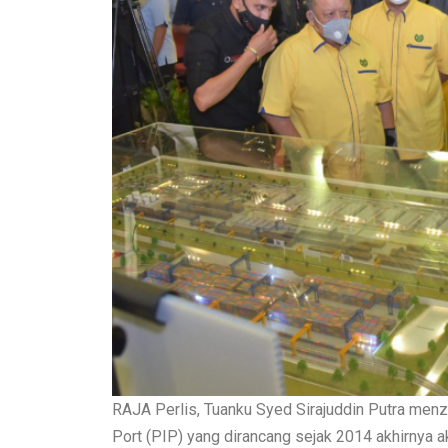
RAJA Perlis, Tuanku Syed Sirajuddin Putra menz
Port (PIP) yang dirancang sejak 2014 akhirnya a