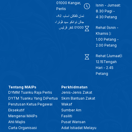
01000 Kangar,
Isnin - Jumaat:
Perlis
8.30 Pagi -
4:30 Petang
Rehat (Isnin -
Khamis ):
1.00 Petang -
2.00 Petang
Rehat (Jumaat):
12.15Tengah
Hari - 2.45
Petang
Tentang MAIPs
Perkhidmatan
DYMM Tuanku Raja Perlis
Jenis-Jenis Zakat
DYTM Tuanku Yang DiPertua
Skim Bantuan Zakat
Perutusan Ketua Pegawai
Wakaf
Eksekutif
Sumber Am
Mengenai MAIPs
Fasiliti
Ahli Majlis
Pusat Warisan
Carta Organisasi
Adat Istiadat Melayu