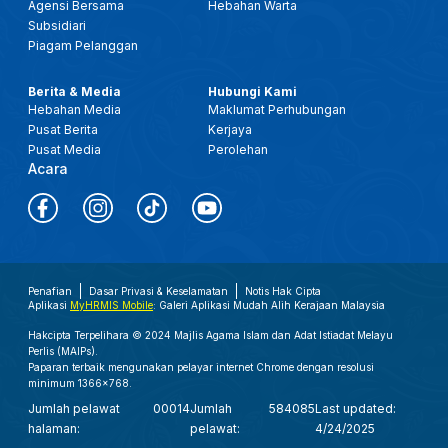
Agensi Bersama
Hebahan Warta
Subsidiari
Piagam Pelanggan
Berita & Media
Hubungi Kami
Hebahan Media
Maklumat Perhubungan
Pusat Berita
Kerjaya
Pusat Media
Perolehan
Acara
Penafian
Dasar Privasi & Keselamatan
Notis Hak Cipta
Aplikasi
MyHRMIS Mobile
: Galeri Aplikasi Mudah Alih Kerajaan Malaysia
Hakcipta Terpelihara © 2024 Majlis Agama Islam dan Adat Istiadat Melayu
Perlis (MAIPs).
Paparan terbaik mengunakan pelayar internet Chrome dengan resolusi
minimum 1366x768.
Jumlah pelawat
00014
Jumlah
584085
Last updated:
halaman:
pelawat:
4/24/2025