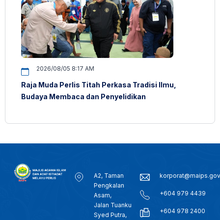
2026/08/05 8:17 AM
Raja Muda Perlis Titah Perkasa Tradisi Ilmu,
Budaya Membaca dan Penyelidikan
A2, Taman
korporat@maips.go
Pengkalan
+604 979 4439
Asam,
Jalan Tuanku
+604 978 2400
Syed Putra,