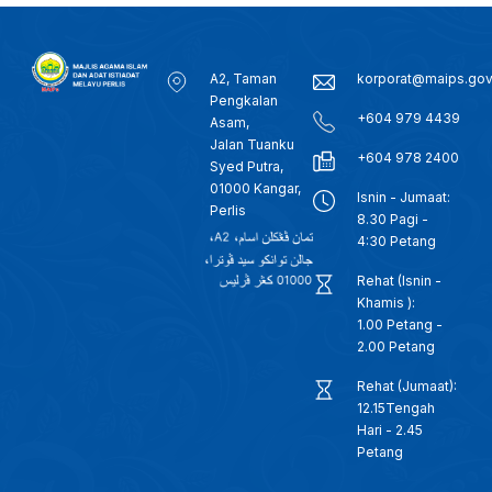
A2, Taman
korporat@maips.go
Pengkalan
+604 979 4439
Asam,
Jalan Tuanku
+604 978 2400
Syed Putra,
01000 Kangar,
Isnin - Jumaat:
Perlis
8.30 Pagi -
4:30 Petang
Rehat (Isnin -
Khamis ):
1.00 Petang -
2.00 Petang
Rehat (Jumaat):
12.15Tengah
Hari - 2.45
Petang