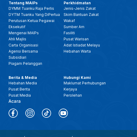
Tentang MAIPs
Perkhidmatan
DYMM Tuanku Raja Perlis
Jenis-Jenis Zakat
DYTM Tuanku Yang DiPertua
Skim Bantuan Zakat
Perutusan Ketua Pegawai
Wakaf
Eksekutif
Sumber Am
Mengenai MAIPs
Fasiliti
Ahli Majlis
Pusat Warisan
Carta Organisasi
Adat Istiadat Melayu
Agensi Bersama
Hebahan Warta
Subsidiari
Piagam Pelanggan
Berita & Media
Hubungi Kami
Hebahan Media
Maklumat Perhubungan
Pusat Berita
Kerjaya
Pusat Media
Perolehan
Acara