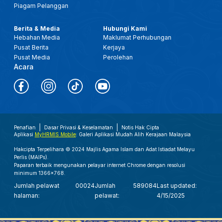
Piagam Pelanggan
Berita & Media
Hubungi Kami
Hebahan Media
Maklumat Perhubungan
Pusat Berita
Kerjaya
Pusat Media
Perolehan
Acara
Penafian
Dasar Privasi & Keselamatan
Notis Hak Cipta
Aplikasi
MyHRMIS Mobile
: Galeri Aplikasi Mudah Alih Kerajaan Malaysia
Hakcipta Terpelihara © 2024 Majlis Agama Islam dan Adat Istiadat Melayu
Perlis (MAIPs).
Paparan terbaik mengunakan pelayar internet Chrome dengan resolusi
minimum 1366x768.
Jumlah pelawat
00024
Jumlah
589084
Last updated:
halaman:
pelawat:
4/15/2025