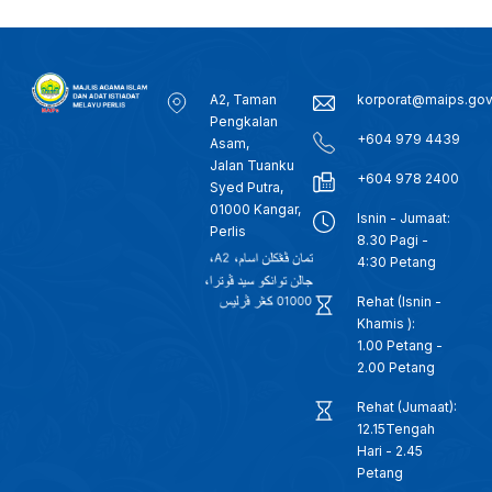
A2, Taman
korporat@maips.go
Pengkalan
+604 979 4439
Asam,
Jalan Tuanku
+604 978 2400
Syed Putra,
01000 Kangar,
Isnin - Jumaat:
Perlis
8.30 Pagi -
4:30 Petang
Rehat (Isnin -
Khamis ):
1.00 Petang -
2.00 Petang
Rehat (Jumaat):
12.15Tengah
Hari - 2.45
Petang