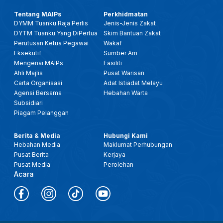
Tentang MAIPs
Perkhidmatan
DYMM Tuanku Raja Perlis
Jenis-Jenis Zakat
DYTM Tuanku Yang DiPertua
Skim Bantuan Zakat
Perutusan Ketua Pegawai
Wakaf
Eksekutif
Sumber Am
Mengenai MAIPs
Fasiliti
Ahli Majlis
Pusat Warisan
Carta Organisasi
Adat Istiadat Melayu
Agensi Bersama
Hebahan Warta
Subsidiari
Piagam Pelanggan
Berita & Media
Hubungi Kami
Hebahan Media
Maklumat Perhubungan
Pusat Berita
Kerjaya
Pusat Media
Perolehan
Acara