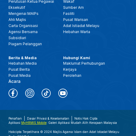
Perutusan Ketua Pegawai
Wakaf
Eksekutif
Sumber Am
Mengenai MAIPs
Fasiliti
Ahli Majlis
Pusat Warisan
Carta Organisasi
Adat Istiadat Melayu
Agensi Bersama
Hebahan Warta
Subsidiari
Piagam Pelanggan
Berita & Media
Hubungi Kami
Hebahan Media
Maklumat Perhubungan
Pusat Berita
Kerjaya
Pusat Media
Perolehan
Acara
Penafian
Dasar Privasi & Keselamatan
Notis Hak Cipta
Aplikasi
MyHRMIS Mobile
: Galeri Aplikasi Mudah Alih Kerajaan Malaysia
Hakcipta Terpelihara © 2024 Majlis Agama Islam dan Adat Istiadat Melayu