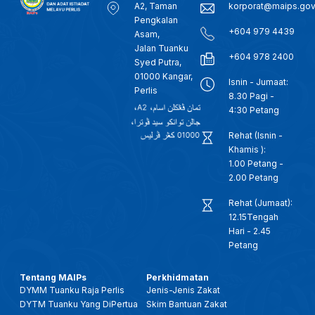
A2, Taman
korporat@maips.go
Pengkalan
+604 979 4439
Asam,
Jalan Tuanku
+604 978 2400
Syed Putra,
01000 Kangar,
Isnin - Jumaat:
Perlis
8.30 Pagi -
4:30 Petang
Rehat (Isnin -
Khamis ):
1.00 Petang -
2.00 Petang
Rehat (Jumaat):
12.15Tengah
Hari - 2.45
Petang
Tentang MAIPs
Perkhidmatan
DYMM Tuanku Raja Perlis
Jenis-Jenis Zakat
DYTM Tuanku Yang DiPertua
Skim Bantuan Zakat