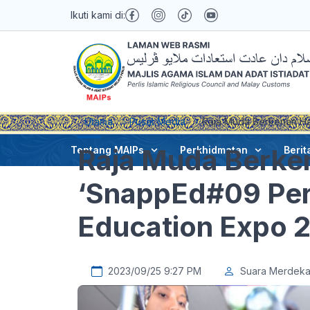
Ikuti kami di:
Utama
Pusat Media
Raja Muda Berkenan Had
Raja Muda Berken
Tentang MAIPs
Perkhidmatan
Berit
‘SnappEd#09 Perl
Education Expo 
2023/09/25 9:27 PM
Suara Merdek