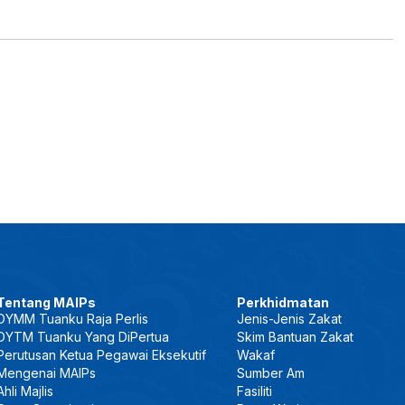
Tentang MAIPs
Perkhidmatan
DYMM Tuanku Raja Perlis
Jenis-Jenis Zakat
DYTM Tuanku Yang DiPertua
Skim Bantuan Zakat
Perutusan Ketua Pegawai Eksekutif
Wakaf
Mengenai MAIPs
Sumber Am
Ahli Majlis
Fasiliti