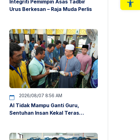
Integriti Pemimpin Asas Tadbir
Op
Urus Berkesan – Raja Muda Perlis
2026/08/07 8:56 AM
AI Tidak Mampu Ganti Guru,
Sentuhan Insan Kekal Teras
Pendidikan – Raja Muda Perlis