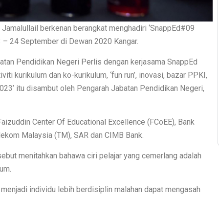
 Jamalullail berkenan berangkat menghadiri ‘SnappEd#09
 23 – 24 September di Dewan 2020 Kangar.
batan Pendidikan Negeri Perlis dengan kerjasama SnappEd
iti kurikulum dan ko-kurikulum, ‘fun run’, inovasi, bazar PPKI,
2023’ itu disambut oleh Pengarah Jabatan Pendidikan Negeri,
aizuddin Center Of Educational Excellence (FCoEE), Bank
elekom Malaysia (TM), SAR dan CIMB Bank.
sebut menitahkan bahawa ciri pelajar yang cemerlang adalah
lum.
 menjadi individu lebih berdisiplin malahan dapat mengasah