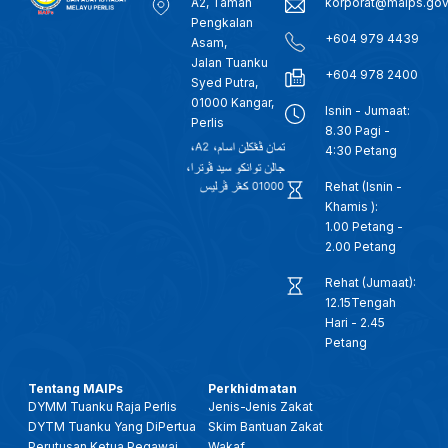
A2, Taman
korporat@maips.go
Pengkalan
+604 979 4439
Asam,
Jalan Tuanku
+604 978 2400
Syed Putra,
01000 Kangar,
Isnin - Jumaat:
Perlis
8.30 Pagi -
4:30 Petang
Rehat (Isnin -
Khamis ):
1.00 Petang -
2.00 Petang
Rehat (Jumaat):
12.15Tengah
Hari - 2.45
Petang
Tentang MAIPs
Perkhidmatan
DYMM Tuanku Raja Perlis
Jenis-Jenis Zakat
DYTM Tuanku Yang DiPertua
Skim Bantuan Zakat
Perutusan Ketua Pegawai
Wakaf