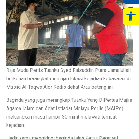
Op
Raja Muda Perlis Tuanku Syed Faizuddin Putra Jamalullail
berkenan berangkat meninjau lokasi kejadian kebakaran di
Masjid Al-Taqwa Alor Redis dekat Arau petang ini.
Baginda yang juga merangkap Tuanku Yang DiPertua Majlis
Agama Islam dan Adat Istiadat Melayu Perlis (MAIPs)
meluangkan masa hampir 30 minit melawati tempat
kejadian.
Hadir sama mengiringi baginda ialah Ketua Pegawai