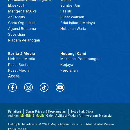
Eksekutif
Sumber Am
Mengenai MAIPs
Fasiliti
Ahli Majlis
Pusat Warisan
Carta Organisasi
Adat Istiadat Melayu
Agensi Bersama
Hebahan Warta
Subsidiari
Piagam Pelanggan
Berita & Media
Hubungi Kami
Hebahan Media
Maklumat Perhubungan
Pusat Berita
Kerjaya
Pusat Media
Perolehan
Acara
Penafian
Dasar Privasi & Keselamatan
Notis Hak Cipta
Aplikasi
MyHRMIS Mobile
: Galeri Aplikasi Mudah Alih Kerajaan Malaysia
Hakcipta Terpelihara © 2024 Majlis Agama Islam dan Adat Istiadat Melayu
Perlis (MAIPs).