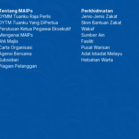
Tentang MAIPs
Perkhidmatan
DYMM Tuanku Raja Perlis
Jenis-Jenis Zakat
DYTM Tuanku Yang DiPertua
Skim Bantuan Zakat
Perutusan Ketua Pegawai Eksekutif
Wakaf
Mengenai MAIPs
Sumber Am
Ahli Majlis
Fasiliti
Carta Organisasi
Pusat Warisan
Agensi Bersama
Adat Istiadat Melayu
Subsidiari
Hebahan Warta
Piagam Pelanggan