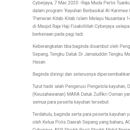
Cyberjaya, 7 Mac 2020 -Raja Muda Perlis Tuanku
dalam program ‘Kayuhan Berbasikal Al-Karimee 
‘Pameran Kitab-Kitab Islam Melayu Nusantara 14
di Masjid Raja Haji Fisabillillah Cyberjaya sel
berkenaan pada pagi tadi.
Keberangkatan tiba baginda disambut oleh Peng
Sepang, Tengku Datuk Dr Jamaluddin Tengku Mah
Hasan.
Baginda diiringi dan seterusnya dipersembahkan 
Turut hadir ialah Pengerusi Pengelola kayuhan,
(Keusahawanan) MARA Datuk Zulfikri Osman yan
semua para peserta kayuhan tersebut.
Terdahulu, baginda serta para peserta kayuhan ya
oleh Ketua Polis Daerah Sepang yang baharu, A
Cyberjaya, ASP Sheikh Rosli Sheikh Mohd Norran