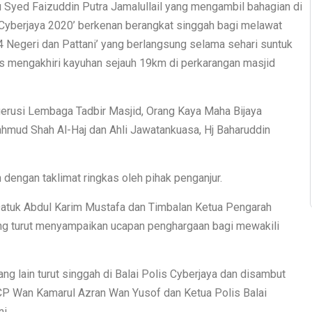
 Syed Faizuddin Putra Jamalullail yang mengambil bahagian di
Cyberjaya 2020’ berkenan berangkat singgah bagi melawat
 Negeri dan Pattani’ yang berlangsung selama sehari suntuk
epas mengakhiri kayuhan sejauh 19km di perkarangan masjid
erusi Lembaga Tadbir Masjid, Orang Kaya Maha Bijaya
mud Shah Al-Haj dan Ahli Jawatankuasa, Hj Baharuddin
dengan taklimat ringkas oleh pihak penganjur.
 Datuk Abdul Karim Mustafa dan Timbalan Ketua Pengarah
g turut menyampaikan ucapan penghargaan bagi mewakili
ng lain turut singgah di Balai Polis Cyberjaya dan disambut
CP Wan Kamarul Azran Wan Yusof dan Ketua Polis Balai
i.