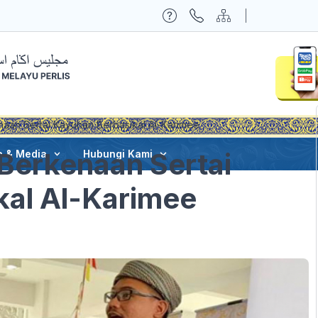
naan Sertai Kayuhan Berbasikal Al-Karimee
 Berkenaan Sertai
a & Media
Hubungi Kami
kal Al-Karimee