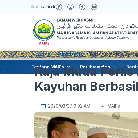
Ikuti kami di:
Utama
Pusat Media
Raja Muda Perlis Berke
Raja Muda Perlis
Tentang MAIPs
Perkhidmatan
Berit
Kayuhan Berbasi
2020/03/07 9:02 AM
MAIPs