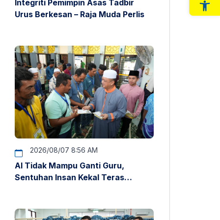
Integriti Pemimpin Asas Tadbir
Op
Urus Berkesan – Raja Muda Perlis
2026/08/07 8:56 AM
AI Tidak Mampu Ganti Guru,
Sentuhan Insan Kekal Teras
Pendidikan – Raja Muda Perlis