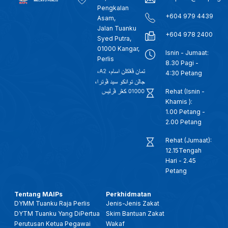
Pengkalan
+604 979 4439
Asam,
Jalan Tuanku
+604 978 2400
Syed Putra,
01000 Kangar,
Isnin - Jumaat:
Perlis
8.30 Pagi -
4:30 Petang
Rehat (Isnin -
Khamis ):
1.00 Petang -
2.00 Petang
Rehat (Jumaat):
12.15Tengah
Hari - 2.45
Petang
Tentang MAIPs
Perkhidmatan
DYMM Tuanku Raja Perlis
Jenis-Jenis Zakat
DYTM Tuanku Yang DiPertua
Skim Bantuan Zakat
Perutusan Ketua Pegawai
Wakaf