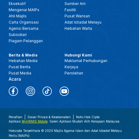
Eksekutif
Sumber Am
Mengenai MAIPs
Fasiliti
Ahli Majlis
Pusat Warisan
Carta Organisasi
Adat Istiadat Melayu
Agensi Bersama
Hebahan Warta
Subsidiari
Piagam Pelanggan
Berita & Media
Hubungi Kami
Hebahan Media
Maklumat Perhubungan
Pusat Berita
Kerjaya
Pusat Media
Perolehan
Acara
Penafian
Dasar Privasi & Keselamatan
Notis Hak Cipta
Aplikasi
MyHRMIS Mobile
: Galeri Aplikasi Mudah Alih Kerajaan Malaysia
Hakcipta Terpelihara © 2024 Majlis Agama Islam dan Adat Istiadat Melayu
Perlis (MAIPs).