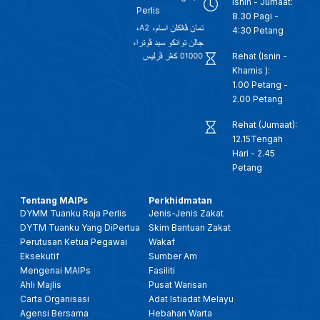
Isnin - Jumaat:
Perlis
8.30 Pagi -
4:30 Petang
Rehat (Isnin -
Khamis ):
1.00 Petang -
2.00 Petang
Rehat (Jumaat):
12.15Tengah
Hari - 2.45
Petang
Tentang MAIPs
Perkhidmatan
DYMM Tuanku Raja Perlis
Jenis-Jenis Zakat
DYTM Tuanku Yang DiPertua
Skim Bantuan Zakat
Perutusan Ketua Pegawai
Wakaf
Eksekutif
Sumber Am
Mengenai MAIPs
Fasiliti
Ahli Majlis
Pusat Warisan
Carta Organisasi
Adat Istiadat Melayu
Agensi Bersama
Hebahan Warta