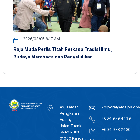
2026/08/05 8:17 AM
Raja Muda Perlis Titah Perkasa Tradisi Ilmu,
Budaya Membaca dan Penyelidikan
A2, Taman
korporat@maips.go
Pengkalan
+604 979 4439
Asam,
Jalan Tuanku
+604 978 2400
Syed Putra,
01000 Kangar,