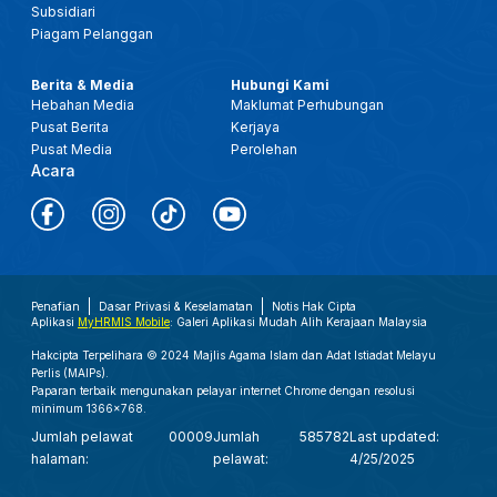
Subsidiari
Piagam Pelanggan
Berita & Media
Hubungi Kami
Hebahan Media
Maklumat Perhubungan
Pusat Berita
Kerjaya
Pusat Media
Perolehan
Acara
Penafian
Dasar Privasi & Keselamatan
Notis Hak Cipta
Aplikasi
MyHRMIS Mobile
: Galeri Aplikasi Mudah Alih Kerajaan Malaysia
Hakcipta Terpelihara © 2024 Majlis Agama Islam dan Adat Istiadat Melayu
Perlis (MAIPs).
Paparan terbaik mengunakan pelayar internet Chrome dengan resolusi
minimum 1366x768.
Jumlah pelawat
00009
Jumlah
585782
Last updated:
halaman:
pelawat:
4/25/2025