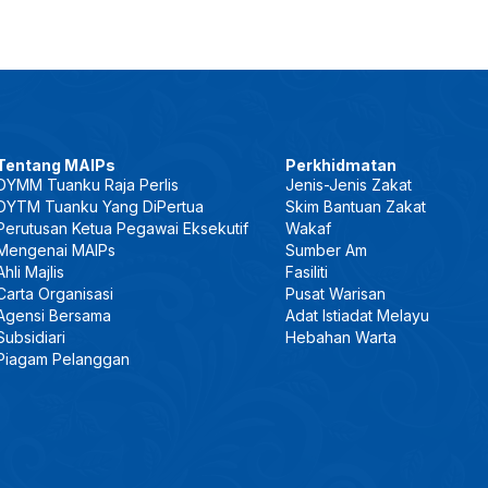
Tentang MAIPs
Perkhidmatan
DYMM Tuanku Raja Perlis
Jenis-Jenis Zakat
DYTM Tuanku Yang DiPertua
Skim Bantuan Zakat
Perutusan Ketua Pegawai Eksekutif
Wakaf
Mengenai MAIPs
Sumber Am
Ahli Majlis
Fasiliti
Carta Organisasi
Pusat Warisan
Agensi Bersama
Adat Istiadat Melayu
Subsidiari
Hebahan Warta
Piagam Pelanggan