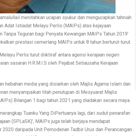
Jamalullail menitahkan ucapan syukur dan mengucapkan tahniah
n Adat Istiadat Melayu Perlis (MAIPs) atas kejayaan
gan Tanpa Teguran bagi Penyata Kewangan MAIPs Tahun 2019’
kalkan prestasi cemerlang MAIPs untuk 8 tahun berturut-turut.
Melayu Perlis turut diiktiraf antara agensi kerajaan negeri
aian sasaran H.R.M.I.S oleh Pejabat Setiausaha Kerajaan
an hebahan media yang disiarkan oleh Majlis Agama Islam dan
kenan menyampaikan titah penutupan di Mesyuarat Majlis
AIPs) Bilangan 1 bagi tahun 2021 yang diadakan secara maya.
erangkap Tuanku Yang DiPertuanya lagi, dari sudut penarafan
jaan (SPLaSK)’, MAIPs juga telah berjaya mendapat
r 2020 daripada Unit Pemodenan Tadbir Urus dan Perancangan