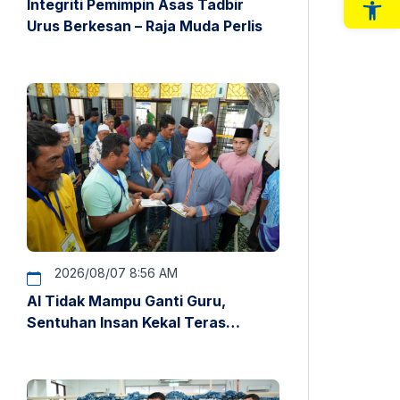
Integriti Pemimpin Asas Tadbir
Op
Urus Berkesan – Raja Muda Perlis
2026/08/07 8:56 AM
AI Tidak Mampu Ganti Guru,
Sentuhan Insan Kekal Teras
Pendidikan – Raja Muda Perlis