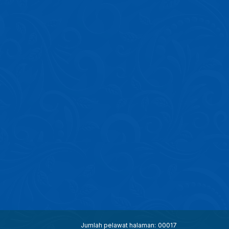
Jumlah pelawat halaman:
00017