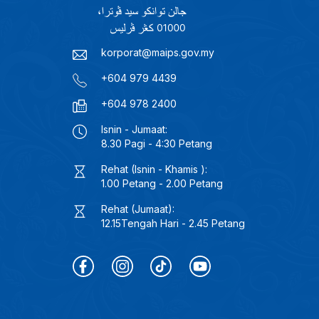
korporat@maips.gov.my
+604 979 4439
+604 978 2400
Isnin - Jumaat:
8.30 Pagi - 4:30 Petang
Rehat (Isnin - Khamis ):
1.00 Petang - 2.00 Petang
Rehat (Jumaat):
12.15Tengah Hari - 2.45 Petang