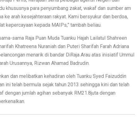
ividu khususnya para penyumbang zakat, wakaf dan sumber am
a ke arah kesejahteraan rakyat. Kami bersyukur dan berdoa,
t kepercayaan kepada MAIPs,” tambah beliau.
sama-sama Raja Puan Muda Tuanku Hajah Lailatul Shahreen
arifah Khatreena Nuraniah dan Puteri Sharifah Farah Adriana
pelancongan menarik di bandar DiRaja Arau atas inisiatif Ummul
garah Urusannya, Rizwan Ahamad Badrudin.
mkan dan melibatkan kehadiran oleh Tuanku Syed Faizuddin
n ini telah bermula sejak tahun 2013 sehingga kini dan telah
af dengan jumlah agihan sebanyak RM21.8juta dengan
perkenalkan.