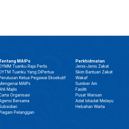
Tentang MAIPs
Perkhidmatan
DYMM Tuanku Raja Perlis
Jenis-Jenis Zakat
DYTM Tuanku Yang DiPertua
Skim Bantuan Zakat
Perutusan Ketua Pegawai Eksekutif
Wakaf
Mengenai MAIPs
Sumber Am
Ahli Majlis
Fasiliti
Carta Organisasi
Pusat Warisan
Agensi Bersama
Adat Istiadat Melayu
Subsidiari
Hebahan Warta
Piagam Pelanggan