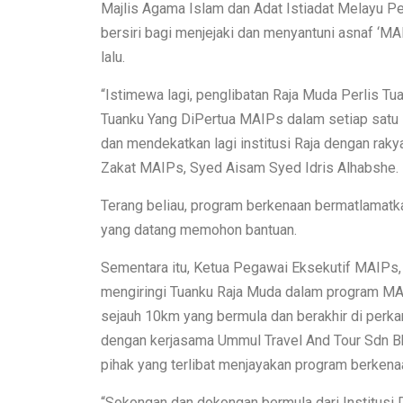
Majlis Agama Islam dan Adat Istiadat Melayu P
bersiri bagi menjejaki dan menyantuni asnaf ‘M
lalu.
“Istimewa lagi, penglibatan Raja Muda Perlis Tu
Tuanku Yang DiPertua MAIPs dalam setiap satu si
dan mendekatkan lagi institusi Raja dengan raky
Zakat MAIPs, Syed Aisam Syed Idris Alhabshe.
Terang beliau, program berkenaan bermatlamat
yang datang memohon bantuan.
Sementara itu, Ketua Pegawai Eksekutif MAIPs,
mengiringi Tuanku Raja Muda dalam program MAI
sejauh 10km yang bermula dan berakhir di perk
dengan kerjasama Ummul Travel And Tour Sdn 
pihak yang terlibat menjayakan program berkenaa
“Sokongan dan dokongan bermula dari Institusi D