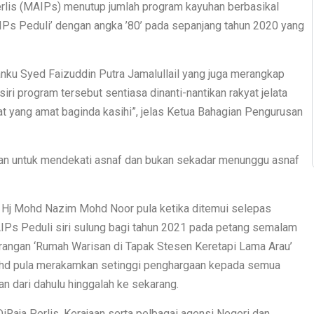
erlis (MAIPs) menutup jumlah program kayuhan berbasikal
AIPs Peduli’ dengan angka ’80’ pada sepanjang tahun 2020 yang
anku Syed Faizuddin Putra Jamalullail yang juga merangkap
ri program tersebut sentiasa dinanti-nantikan rakyat jelata
at yang amat baginda kasihi”, jelas Ketua Bahagian Pengurusan
kan untuk mendekati asnaf dan bukan sekadar menunggu asnaf
 Hj Mohd Nazim Mohd Noor pula ketika ditemui selepas
Ps Peduli siri sulung bagi tahun 2021 pada petang semalam
arangan ‘Rumah Warisan di Tapak Stesen Keretapi Lama Arau’
Bhd pula merakamkan setinggi penghargaan kepada semua
n dari dahulu hinggalah ke sekarang.
iRaja Perlis, Kerajaan serta pelbagai agensi Negeri dan