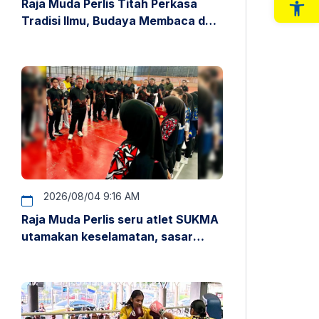
Raja Muda Perlis Titah Perkasa
Op
Tradisi Ilmu, Budaya Membaca dan
Penyelidikan
2026/08/04 9:16 AM
Raja Muda Perlis seru atlet SUKMA
utamakan keselamatan, sasar
pentas antarabangsa