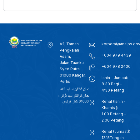
A2, Taman
korporat@maips.go
Pengkalan
+604 979 4439
Asam,
Jalan Tuanku
+604 978 2400
Syed Putra,
01000 Kangar,
Isnin - Jumaat:
Perlis
8.30 Pagi -
4:30 Petang
Rehat (Isnin -
Khamis ):
1.00 Petang -
2.00 Petang
Rehat (Jumaat):
12.15Tengah