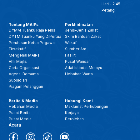
Hari - 2.45
Petang
Tentang MAIPs
Perkhidmatan
DYMM Tuanku Raja Perlis
Jenis-Jenis Zakat
DYTM Tuanku Yang DiPertua
Skim Bantuan Zakat
Perutusan Ketua Pegawai
Wakaf
Eksekutif
Sumber Am
Mengenai MAIPs
Fasiliti
Ahli Majlis
Pusat Warisan
Carta Organisasi
Adat Istiadat Melayu
Agensi Bersama
Hebahan Warta
Subsidiari
Piagam Pelanggan
Berita & Media
Hubungi Kami
Hebahan Media
Maklumat Perhubungan
Pusat Berita
Kerjaya
Pusat Media
Perolehan
Acara