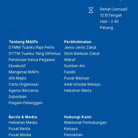
Rehat (Jumaat):
12.15Tengah
Hari - 2.45
Petang
Tentang MAIPs
Perkhidmatan
DYMM Tuanku Raja Perlis
Jenis-Jenis Zakat
DYTM Tuanku Yang DiPertua
Skim Bantuan Zakat
Perutusan Ketua Pegawai
Wakaf
Eksekutif
Sumber Am
Mengenai MAIPs
Fasiliti
Ahli Majlis
Pusat Warisan
Carta Organisasi
Adat Istiadat Melayu
Agensi Bersama
Hebahan Warta
Subsidiari
Piagam Pelanggan
Berita & Media
Hubungi Kami
Hebahan Media
Maklumat Perhubungan
Pusat Berita
Kerjaya
Pusat Media
Perolehan