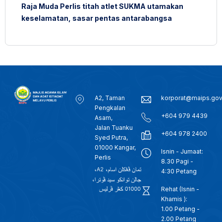
Raja Muda Perlis titah atlet SUKMA utamakan
keselamatan, sasar pentas antarabangsa
A2, Taman
korporat@maips.go
Pengkalan
+604 979 4439
Asam,
Jalan Tuanku
+604 978 2400
Syed Putra,
01000 Kangar,
Isnin - Jumaat:
Perlis
8.30 Pagi -
4:30 Petang
Rehat (Isnin -
Khamis ):
1.00 Petang -
2.00 Petang