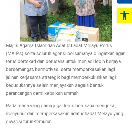
Op
Majlis Agama Islam dan Adat Istiadat Melayu Perlis
(MAIPs) serta seluruh agensi bersamanya diingatkan agar
terus bertekad dan berusaha untuk menjadi lebih berjaya,
bersemangat, bermotivasi serta memperkasakan lagi
jalinan kerjasama strategik bagi memperkukuhkan lagi
kedudukannya selain menjayakan segala bentuk
perancangan demi kebaikan ummah.
Pada masa yang sama juga, terus berusaha mengekal,
menyubur dan memperkasakan adat istiadat Melayu yang
diwarisi turun-temurun.