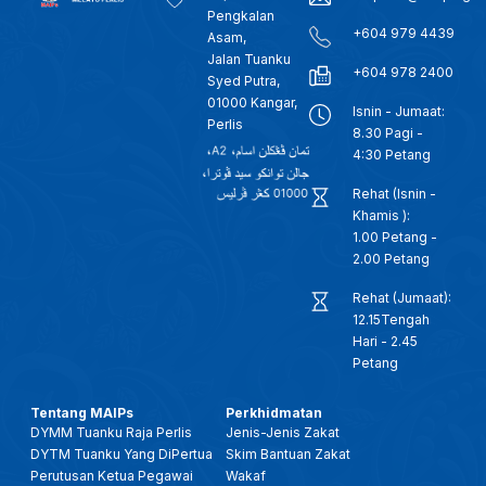
Pengkalan
+604 979 4439
Asam,
Jalan Tuanku
+604 978 2400
Syed Putra,
01000 Kangar,
Isnin - Jumaat:
Perlis
8.30 Pagi -
4:30 Petang
Rehat (Isnin -
Khamis ):
1.00 Petang -
2.00 Petang
Rehat (Jumaat):
12.15Tengah
Hari - 2.45
Petang
Tentang MAIPs
Perkhidmatan
DYMM Tuanku Raja Perlis
Jenis-Jenis Zakat
DYTM Tuanku Yang DiPertua
Skim Bantuan Zakat
Perutusan Ketua Pegawai
Wakaf