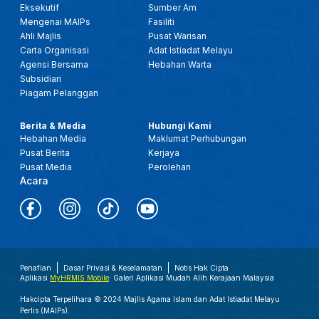
Eksekutif
Sumber Am
Mengenai MAIPs
Fasiliti
Ahli Majlis
Pusat Warisan
Carta Organisasi
Adat Istiadat Melayu
Agensi Bersama
Hebahan Warta
Subsidiari
Piagam Pelanggan
Berita & Media
Hubungi Kami
Hebahan Media
Maklumat Perhubungan
Pusat Berita
Kerjaya
Pusat Media
Perolehan
Acara
Penafian
Dasar Privasi & Keselamatan
Notis Hak Cipta
Aplikasi
MyHRMIS Mobile
: Galeri Aplikasi Mudah Alih Kerajaan Malaysia
Hakcipta Terpelihara © 2024 Majlis Agama Islam dan Adat Istiadat Melayu
Perlis (MAIPs).