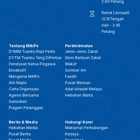
2.00 Petang
Rehat (Jumaat):
12.15Tengah
Hari - 2.45
Petang
Tentang MAIPs
Perkhidmatan
DYMM Tuanku Raja Perlis
Jenis-Jenis Zakat
DYTM Tuanku Yang DiPertua
Skim Bantuan Zakat
Perutusan Ketua Pegawai
Wakaf
Eksekutif
Sumber Am
Mengenai MAIPs
Fasiliti
Ahli Majlis
Pusat Warisan
Carta Organisasi
Adat Istiadat Melayu
Agensi Bersama
Hebahan Warta
Subsidiari
Piagam Pelanggan
Berita & Media
Hubungi Kami
Hebahan Media
Maklumat Perhubungan
Pusat Berita
Kerjaya