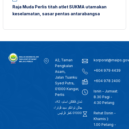
Raja Muda Perlis titah atlet SUKMA utamakan
keselamatan, sasar pentas antarabangsa
A2, Taman
korporat@maips.go
Pengkalan
+604 979 4439
Asam,
Jalan Tuanku
+604 978 2400
Syed Putra,
01000 Kangar,
Isnin - Jumaat:
Perlis
8.30 Pagi -
4:30 Petang
Rehat (Isnin -
Khamis ):
1.00 Petang -