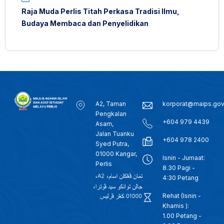
Raja Muda Perlis Titah Perkasa Tradisi Ilmu,
Budaya Membaca dan Penyelidikan
A2, Taman
korporat@maips.go
Pengkalan
+604 979 4439
Asam,
Jalan Tuanku
+604 978 2400
Syed Putra,
01000 Kangar,
Isnin - Jumaat:
Perlis
8.30 Pagi -
4:30 Petang
Rehat (Isnin -
Khamis ):
1.00 Petang -