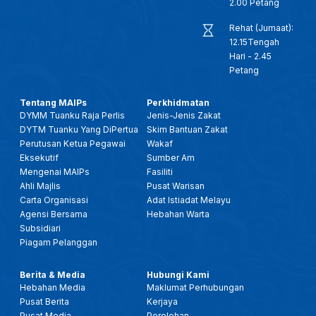
2.00 Petang
Rehat (Jumaat):
12.15Tengah
Hari - 2.45
Petang
Tentang MAIPs
Perkhidmatan
DYMM Tuanku Raja Perlis
Jenis-Jenis Zakat
DYTM Tuanku Yang DiPertua
Skim Bantuan Zakat
Perutusan Ketua Pegawai
Wakaf
Eksekutif
Sumber Am
Mengenai MAIPs
Fasiliti
Ahli Majlis
Pusat Warisan
Carta Organisasi
Adat Istiadat Melayu
Agensi Bersama
Hebahan Warta
Subsidiari
Piagam Pelanggan
Berita & Media
Hubungi Kami
Hebahan Media
Maklumat Perhubungan
Pusat Berita
Kerjaya
Pusat Media
Perolehan