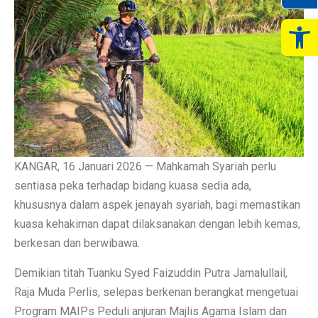
Op
KANGAR, 16 Januari 2026 — Mahkamah Syariah perlu
sentiasa peka terhadap bidang kuasa sedia ada,
khususnya dalam aspek jenayah syariah, bagi memastikan
kuasa kehakiman dapat dilaksanakan dengan lebih kemas,
berkesan dan berwibawa.
Demikian titah Tuanku Syed Faizuddin Putra Jamalullail,
Raja Muda Perlis, selepas berkenan berangkat mengetuai
Program MAIPs Peduli anjuran Majlis Agama Islam dan