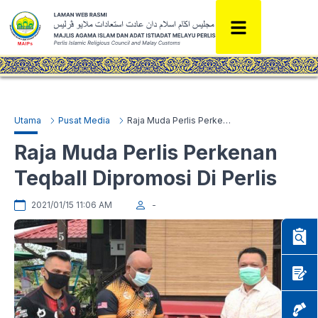
Utama
Pusat Media
Raja Muda Perlis Perkenan Teqball Dipromosi Di Perlis
Raja Muda Perlis Perkenan
Teqball Dipromosi Di Perlis
2021/01/15 11:06 AM
-