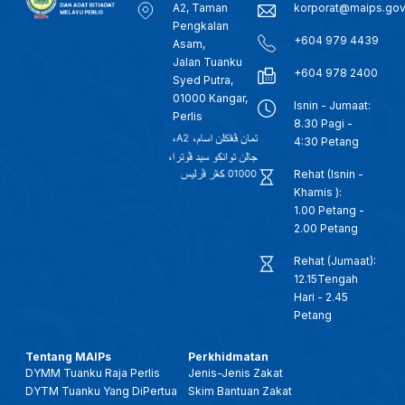
A2, Taman
korporat@maips.go
Pengkalan
+604 979 4439
Asam,
Jalan Tuanku
+604 978 2400
Syed Putra,
01000 Kangar,
Isnin - Jumaat:
Perlis
8.30 Pagi -
4:30 Petang
Rehat (Isnin -
Khamis ):
1.00 Petang -
2.00 Petang
Rehat (Jumaat):
12.15Tengah
Hari - 2.45
Petang
Tentang MAIPs
Perkhidmatan
DYMM Tuanku Raja Perlis
Jenis-Jenis Zakat
DYTM Tuanku Yang DiPertua
Skim Bantuan Zakat