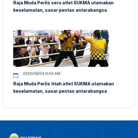
Raja Muda Perlis seru atlet SUKMA utamakan
keselamatan, sasar pentas antarabangsa
2026/08/04 9:04 AM
Raja Muda Perlis titah atlet SUKMA utamakan
keselamatan, sasar pentas antarabangsa