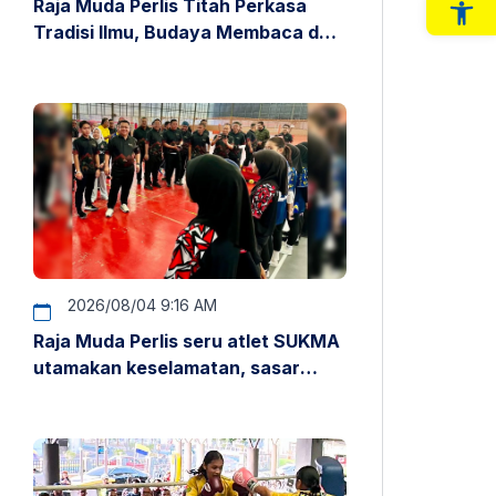
Raja Muda Perlis Titah Perkasa
Op
Tradisi Ilmu, Budaya Membaca dan
Penyelidikan
2026/08/04 9:16 AM
Raja Muda Perlis seru atlet SUKMA
utamakan keselamatan, sasar
pentas antarabangsa