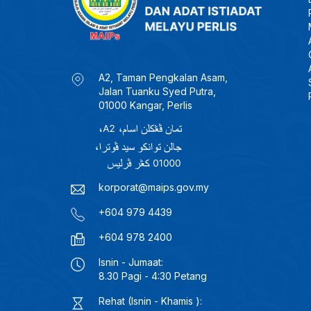
A2, Taman Pengkalan Asam,
Jalan Tuanku Syed Putra,
01000 Kangar, Perlis
korporat@maips.gov.my
+604 979 4439
+604 978 2400
Isnin - Jumaat:
8.30 Pagi - 4:30 Petang
Rehat (Isnin - Khamis ):