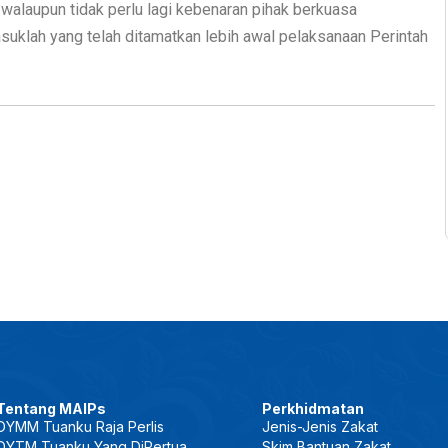
walaupun tidak perlu lagi kebenaran pihak berkuasa
uklah yang telah ditamatkan lebih awal pelaksanaan Perintah
Tentang MAIPs
Perkhidmatan
DYMM Tuanku Raja Perlis
Jenis-Jenis Zakat
DYTM Tuanku Yang DiPertua
Skim Bantuan Zakat