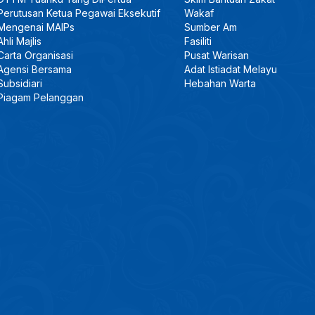
Perutusan Ketua Pegawai Eksekutif
Wakaf
Mengenai MAIPs
Sumber Am
Ahli Majlis
Fasiliti
Carta Organisasi
Pusat Warisan
Agensi Bersama
Adat Istiadat Melayu
Subsidiari
Hebahan Warta
Piagam Pelanggan