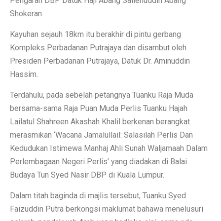
Pengarah DBP Datuk Haji Abang Sallehuddin Abang
Shokeran.
Kayuhan sejauh 18km itu berakhir di pintu gerbang
Kompleks Perbadanan Putrajaya dan disambut oleh
Presiden Perbadanan Putrajaya, Datuk Dr. Aminuddin
Hassim.
Terdahulu, pada sebelah petangnya Tuanku Raja Muda
bersama-sama Raja Puan Muda Perlis Tuanku Hajah
Lailatul Shahreen Akashah Khalil berkenan berangkat
merasmikan ‘Wacana Jamalullail: Salasilah Perlis Dan
Kedudukan Istimewa Manhaj Ahli Sunah Waljamaah Dalam
Perlembagaan Negeri Perlis’ yang diadakan di Balai
Budaya Tun Syed Nasir DBP di Kuala Lumpur.
Dalam titah baginda di majlis tersebut, Tuanku Syed
Faizuddin Putra berkongsi maklumat bahawa menelusuri