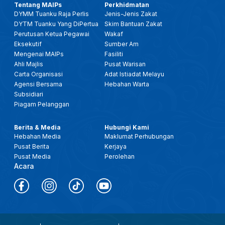
Tentang MAIPs
Perkhidmatan
DYMM Tuanku Raja Perlis
Jenis-Jenis Zakat
DYTM Tuanku Yang DiPertua
Skim Bantuan Zakat
Perutusan Ketua Pegawai
Wakaf
Eksekutif
Sumber Am
Mengenai MAIPs
Fasiliti
Ahli Majlis
Pusat Warisan
Carta Organisasi
Adat Istiadat Melayu
Agensi Bersama
Hebahan Warta
Subsidiari
Piagam Pelanggan
Berita & Media
Hubungi Kami
Hebahan Media
Maklumat Perhubungan
Pusat Berita
Kerjaya
Pusat Media
Perolehan
Acara