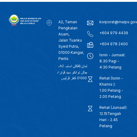
A2, Taman
korporat@maips.go
Pengkalan
+604 979 4439
Asam,
Jalan Tuanku
+604 978 2400
Syed Putra,
01000 Kangar,
Isnin - Jumaat:
Perlis
8.30 Pagi -
4:30 Petang
Rehat (Isnin -
Khamis ):
1.00 Petang -
2.00 Petang
Rehat (Jumaat):
12.15Tengah
Hari - 2.45
Petang