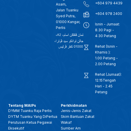
+604 979 4439
Asam,
Jalan Tuanku
+604 978 2400
Syed Putra,
01000 Kangar,
Isnin - Jumaat:
Perlis
8.30 Pagi -
4:30 Petang
Rehat (Isnin -
Khamis ):
1.00 Petang -
2.00 Petang
Rehat (Jumaat):
12.15Tengah
Hari - 2.45
Petang
Tentang MAIPs
Perkhidmatan
DYMM Tuanku Raja Perlis
Jenis-Jenis Zakat
DYTM Tuanku Yang DiPertua
Skim Bantuan Zakat
Perutusan Ketua Pegawai
Wakaf
Eksekutif
Sumber Am