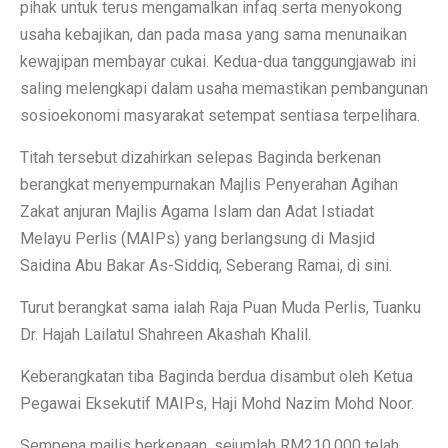
pihak untuk terus mengamalkan infaq serta menyokong
usaha kebajikan, dan pada masa yang sama menunaikan
kewajipan membayar cukai. Kedua-dua tanggungjawab ini
saling melengkapi dalam usaha memastikan pembangunan
sosioekonomi masyarakat setempat sentiasa terpelihara.
Titah tersebut dizahirkan selepas Baginda berkenan
berangkat menyempurnakan Majlis Penyerahan Agihan
Zakat anjuran Majlis Agama Islam dan Adat Istiadat
Melayu Perlis (MAIPs) yang berlangsung di Masjid
Saidina Abu Bakar As-Siddiq, Seberang Ramai, di sini.
Turut berangkat sama ialah Raja Puan Muda Perlis, Tuanku
Dr. Hajah Lailatul Shahreen Akashah Khalil.
Keberangkatan tiba Baginda berdua disambut oleh Ketua
Pegawai Eksekutif MAIPs, Haji Mohd Nazim Mohd Noor.
Sempena majlis berkenaan, sejumlah RM210,000 telah