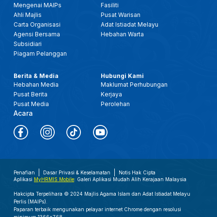
Mengenai MAIPs
Fasiliti
Ahli Majlis
Pusat Warisan
Carta Organisasi
Adat Istiadat Melayu
Agensi Bersama
Hebahan Warta
Subsidiari
Piagam Pelanggan
Berita & Media
Hubungi Kami
Hebahan Media
Maklumat Perhubungan
Pusat Berita
Kerjaya
Pusat Media
Perolehan
Acara
Penafian
Dasar Privasi & Keselamatan
Notis Hak Cipta
Aplikasi
MyHRMIS Mobile
: Galeri Aplikasi Mudah Alih Kerajaan Malaysia
Hakcipta Terpelihara © 2024 Majlis Agama Islam dan Adat Istiadat Melayu
Perlis (MAIPs).
Paparan terbaik mengunakan pelayar internet Chrome dengan resolusi