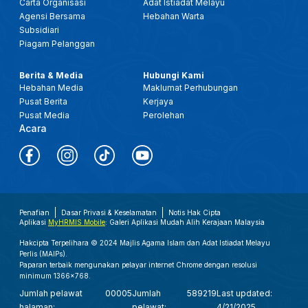
Carta Organisasi
Adat Istiadat Melayu
Agensi Bersama
Hebahan Warta
Subsidiari
Piagam Pelanggan
Berita & Media
Hubungi Kami
Hebahan Media
Maklumat Perhubungan
Pusat Berita
Kerjaya
Pusat Media
Perolehan
Acara
Penafian
Dasar Privasi & Keselamatan
Notis Hak Cipta
Aplikasi
MyHRMIS Mobile
: Galeri Aplikasi Mudah Alih Kerajaan Malaysia
Hakcipta Terpelihara © 2024 Majlis Agama Islam dan Adat Istiadat Melayu
Perlis (MAIPs).
Paparan terbaik mengunakan pelayar internet Chrome dengan resolusi
minimum 1366x768.
Jumlah pelawat
00005
Jumlah
589219
Last updated:
halaman:
pelawat:
4/21/2025