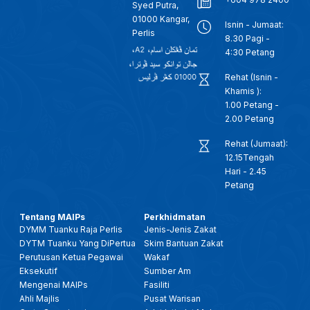
Syed Putra,
01000 Kangar,
Isnin - Jumaat:
Perlis
8.30 Pagi -
4:30 Petang
Rehat (Isnin -
Khamis ):
1.00 Petang -
2.00 Petang
Rehat (Jumaat):
12.15Tengah
Hari - 2.45
Petang
Tentang MAIPs
Perkhidmatan
DYMM Tuanku Raja Perlis
Jenis-Jenis Zakat
DYTM Tuanku Yang DiPertua
Skim Bantuan Zakat
Perutusan Ketua Pegawai
Wakaf
Eksekutif
Sumber Am
Mengenai MAIPs
Fasiliti
Ahli Majlis
Pusat Warisan