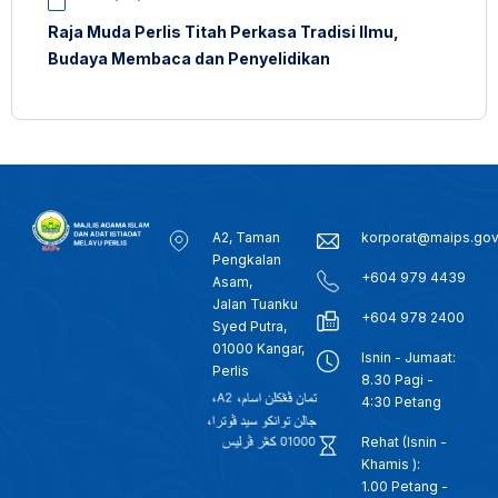
Raja Muda Perlis Titah Perkasa Tradisi Ilmu,
Budaya Membaca dan Penyelidikan
A2, Taman
korporat@maips.go
Pengkalan
+604 979 4439
Asam,
Jalan Tuanku
+604 978 2400
Syed Putra,
01000 Kangar,
Isnin - Jumaat:
Perlis
8.30 Pagi -
4:30 Petang
Rehat (Isnin -
Khamis ):
1.00 Petang -