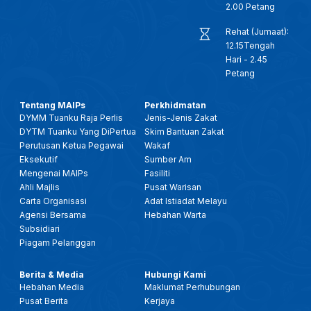
2.00 Petang
Rehat (Jumaat):
12.15Tengah
Hari - 2.45
Petang
Tentang MAIPs
Perkhidmatan
DYMM Tuanku Raja Perlis
Jenis-Jenis Zakat
DYTM Tuanku Yang DiPertua
Skim Bantuan Zakat
Perutusan Ketua Pegawai
Wakaf
Eksekutif
Sumber Am
Mengenai MAIPs
Fasiliti
Ahli Majlis
Pusat Warisan
Carta Organisasi
Adat Istiadat Melayu
Agensi Bersama
Hebahan Warta
Subsidiari
Piagam Pelanggan
Berita & Media
Hubungi Kami
Hebahan Media
Maklumat Perhubungan
Pusat Berita
Kerjaya