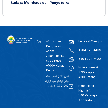
Budaya Membaca dan Penyelidikan
A2, Taman
korporat@maips.go
Pengkalan
+604 979 4439
Asam,
Jalan Tuanku
+604 978 2400
Syed Putra,
01000 Kangar,
Isnin - Jumaat:
Perlis
8.30 Pagi -
4:30 Petang
Rehat (Isnin -
Khamis ):
1.00 Petang -
2.00 Petang