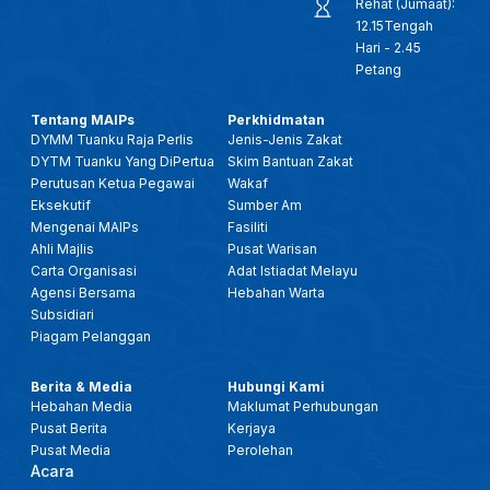
Rehat (Jumaat):
12.15Tengah
Hari - 2.45
Petang
Tentang MAIPs
Perkhidmatan
DYMM Tuanku Raja Perlis
Jenis-Jenis Zakat
DYTM Tuanku Yang DiPertua
Skim Bantuan Zakat
Perutusan Ketua Pegawai
Wakaf
Eksekutif
Sumber Am
Mengenai MAIPs
Fasiliti
Ahli Majlis
Pusat Warisan
Carta Organisasi
Adat Istiadat Melayu
Agensi Bersama
Hebahan Warta
Subsidiari
Piagam Pelanggan
Berita & Media
Hubungi Kami
Hebahan Media
Maklumat Perhubungan
Pusat Berita
Kerjaya
Pusat Media
Perolehan
Acara