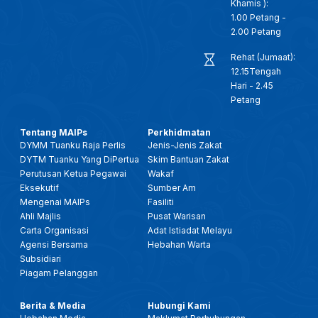
Khamis ):
1.00 Petang -
2.00 Petang
Rehat (Jumaat):
12.15Tengah
Hari - 2.45
Petang
Tentang MAIPs
Perkhidmatan
DYMM Tuanku Raja Perlis
Jenis-Jenis Zakat
DYTM Tuanku Yang DiPertua
Skim Bantuan Zakat
Perutusan Ketua Pegawai
Wakaf
Eksekutif
Sumber Am
Mengenai MAIPs
Fasiliti
Ahli Majlis
Pusat Warisan
Carta Organisasi
Adat Istiadat Melayu
Agensi Bersama
Hebahan Warta
Subsidiari
Piagam Pelanggan
Berita & Media
Hubungi Kami