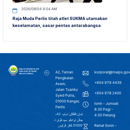
2026/08/04 9:04 AM
Raja Muda Perlis titah atlet SUKMA utamakan
keselamatan, sasar pentas antarabangsa
A2, Taman
korporat@maips.go
Pengkalan
+604 979 4439
Asam,
Jalan Tuanku
+604 978 2400
Syed Putra,
01000 Kangar,
Isnin - Jumaat:
Perlis
8.30 Pagi -
4:30 Petang
Rehat (Isnin -