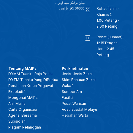
Rehat (Isnin -
Khamis ):
1.00 Petang -
2.00 Petang
Rehat (Jumaat):
12.15Tengah
Hari - 2.45
Petang
Tentang MAIPs
Perkhidmatan
DYMM Tuanku Raja Perlis
Jenis-Jenis Zakat
DYTM Tuanku Yang DiPertua
Skim Bantuan Zakat
Perutusan Ketua Pegawai
Wakaf
Eksekutif
Sumber Am
Mengenai MAIPs
Fasiliti
Ahli Majlis
Pusat Warisan
Carta Organisasi
Adat Istiadat Melayu
Agensi Bersama
Hebahan Warta
Subsidiari
Piagam Pelanggan