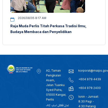
2026/08/05 8:17 AM
Raja Muda Perlis Titah Perkasa Tradisi Ilmu,
Budaya Membaca dan Penyelidikan
A2, Taman
korporat@maips.go
Pengkalan
+604 979 4439
Asam,
Jalan Tuanku
+604 978 2400
Syed Putra,
01000 Kangar,
Isnin - Jumaat:
Perlis
8.30 Pagi -
4:30 Petang