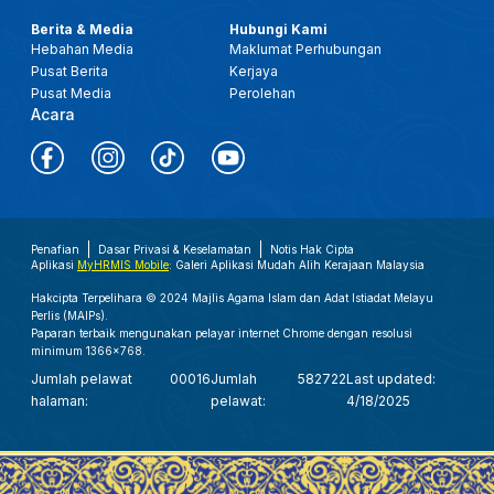
Berita & Media
Hubungi Kami
Hebahan Media
Maklumat Perhubungan
Pusat Berita
Kerjaya
Pusat Media
Perolehan
Acara
Penafian
Dasar Privasi & Keselamatan
Notis Hak Cipta
Aplikasi
MyHRMIS Mobile
: Galeri Aplikasi Mudah Alih Kerajaan Malaysia
Hakcipta Terpelihara © 2024 Majlis Agama Islam dan Adat Istiadat Melayu
Perlis (MAIPs).
Paparan terbaik mengunakan pelayar internet Chrome dengan resolusi
minimum 1366x768.
Jumlah pelawat
00016
Jumlah
582722
Last updated:
halaman:
pelawat:
4/18/2025