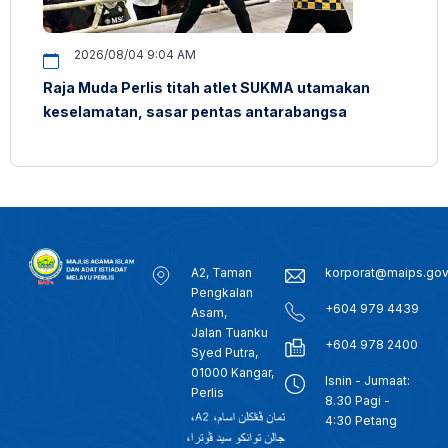
2026/08/04 9:04 AM
Raja Muda Perlis titah atlet SUKMA utamakan
keselamatan, sasar pentas antarabangsa
A2, Taman
korporat@maips.go
Pengkalan
+604 979 4439
Asam,
Jalan Tuanku
+604 978 2400
Syed Putra,
01000 Kangar,
Isnin - Jumaat:
Perlis
8.30 Pagi -
4:30 Petang