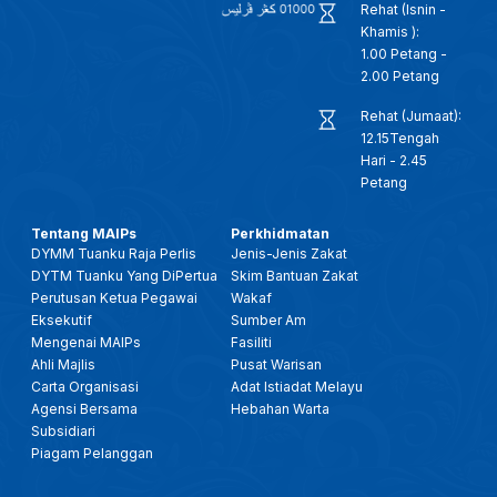
Rehat (Isnin -
Khamis ):
1.00 Petang -
2.00 Petang
Rehat (Jumaat):
12.15Tengah
Hari - 2.45
Petang
Tentang MAIPs
Perkhidmatan
DYMM Tuanku Raja Perlis
Jenis-Jenis Zakat
DYTM Tuanku Yang DiPertua
Skim Bantuan Zakat
Perutusan Ketua Pegawai
Wakaf
Eksekutif
Sumber Am
Mengenai MAIPs
Fasiliti
Ahli Majlis
Pusat Warisan
Carta Organisasi
Adat Istiadat Melayu
Agensi Bersama
Hebahan Warta
Subsidiari
Piagam Pelanggan