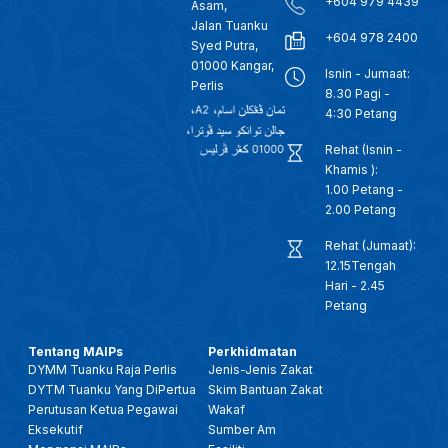
+604 979 4439
Asam,
Jalan Tuanku
+604 978 2400
Syed Putra,
01000 Kangar,
Isnin - Jumaat:
Perlis
8.30 Pagi -
4:30 Petang
Rehat (Isnin -
Khamis ):
1.00 Petang -
2.00 Petang
Rehat (Jumaat):
12.15Tengah
Hari - 2.45
Petang
Tentang MAIPs
Perkhidmatan
DYMM Tuanku Raja Perlis
Jenis-Jenis Zakat
DYTM Tuanku Yang DiPertua
Skim Bantuan Zakat
Perutusan Ketua Pegawai
Wakaf
Eksekutif
Sumber Am