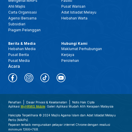
Mengenai MAIPs
Fasiliti
Ahli Majlis
Pusat Warisan
Carta Organisasi
Adat Istiadat Melayu
Agensi Bersama
Hebahan Warta
Subsidiari
Piagam Pelanggan
Berita & Media
Hubungi Kami
Hebahan Media
Maklumat Perhubungan
Pusat Berita
Kerjaya
Pusat Media
Perolehan
Acara
Penafian
Dasar Privasi & Keselamatan
Notis Hak Cipta
Aplikasi
MyHRMIS Mobile
: Galeri Aplikasi Mudah Alih Kerajaan Malaysia
Hakcipta Terpelihara © 2024 Majlis Agama Islam dan Adat Istiadat Melayu
Perlis (MAIPs).
Paparan terbaik mengunakan pelayar internet Chrome dengan resolusi
minimum 1366x768.