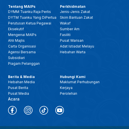
Tentang MAIPs
Perkhidmatan
DYMM Tuanku Raja Perlis
Jenis-Jenis Zakat
DYTM Tuanku Yang DiPertua
Skim Bantuan Zakat
Perutusan Ketua Pegawai
Wakaf
Eksekutif
Sumber Am
Mengenai MAIPs
Fasiliti
Ahli Majlis
Pusat Warisan
Carta Organisasi
Adat Istiadat Melayu
Agensi Bersama
Hebahan Warta
Subsidiari
Piagam Pelanggan
Berita & Media
Hubungi Kami
Hebahan Media
Maklumat Perhubungan
Pusat Berita
Kerjaya
Pusat Media
Perolehan
Acara