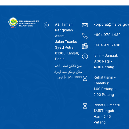
A2, Taman
korporat@maips.go
Pengkalan
+604 979 4439
Asam,
Jalan Tuanku
+604 978 2400
Syed Putra,
01000 Kangar,
Isnin - Jumaat:
Perlis
8.30 Pagi -
4:30 Petang
Rehat (Isnin -
Khamis ):
1.00 Petang -
2.00 Petang
Rehat (Jumaat):
12.15Tengah
Hari - 2.45
Petang