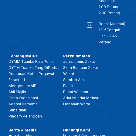
Khamis ):
1.00 Petang -
2.00 Petang
Rehat (Jumaat):
12.15Tengah
Hari - 2.45
Petang
Tentang MAIPs
Perkhidmatan
DYMM Tuanku Raja Perlis
Jenis-Jenis Zakat
DYTM Tuanku Yang DiPertua
Skim Bantuan Zakat
Perutusan Ketua Pegawai
Wakaf
Eksekutif
Sumber Am
Mengenai MAIPs
Fasiliti
Ahli Majlis
Pusat Warisan
Carta Organisasi
Adat Istiadat Melayu
Agensi Bersama
Hebahan Warta
Subsidiari
Piagam Pelanggan
Berita & Media
Hubungi Kami
Hebahan Media
Maklumat Perhubungan