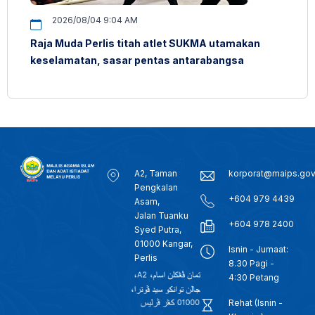
2026/08/04 9:04 AM
Raja Muda Perlis titah atlet SUKMA utamakan
keselamatan, sasar pentas antarabangsa
A2, Taman
korporat@maips.go
Pengkalan
+604 979 4439
Asam,
Jalan Tuanku
+604 978 2400
Syed Putra,
01000 Kangar,
Isnin - Jumaat:
Perlis
8.30 Pagi -
4:30 Petang
Rehat (Isnin -