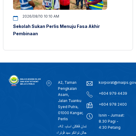
2026/08/10 10:10 AM
Sekolah Sukan Perlis Menuju Fasa Akhir
Pembinaan
A2, Taman
korporat@maips.go
Pengkalan
+604 979 4439
Asam,
Jalan Tuanku
+604 978 2400
Syed Putra,
01000 Kangar,
Isnin - Jumaat:
Perlis
8.30 Pagi -
4:30 Petang