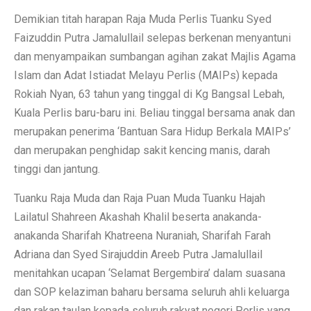
Demikian titah harapan Raja Muda Perlis Tuanku Syed
Faizuddin Putra Jamalullail selepas berkenan menyantuni
dan menyampaikan sumbangan agihan zakat Majlis Agama
Islam dan Adat Istiadat Melayu Perlis (MAIPs) kepada
Rokiah Nyan, 63 tahun yang tinggal di Kg Bangsal Lebah,
Kuala Perlis baru-baru ini. Beliau tinggal bersama anak dan
merupakan penerima ‘Bantuan Sara Hidup Berkala MAIPs’
dan merupakan penghidap sakit kencing manis, darah
tinggi dan jantung.
Tuanku Raja Muda dan Raja Puan Muda Tuanku Hajah
Lailatul Shahreen Akashah Khalil beserta anakanda-
anakanda Sharifah Khatreena Nuraniah, Sharifah Farah
Adriana dan Syed Sirajuddin Areeb Putra Jamalullail
menitahkan ucapan ‘Selamat Bergembira’ dalam suasana
dan SOP kelaziman baharu bersama seluruh ahli keluarga
dan rakan taulan kepada seluruh rakyat negeri Perlis yang