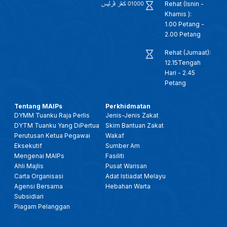
Rehat (Isnin -
Khamis ):
1.00 Petang -
2.00 Petang
Rehat (Jumaat):
12.15Tengah
Hari - 2.45
Petang
Tentang MAIPs
Perkhidmatan
DYMM Tuanku Raja Perlis
Jenis-Jenis Zakat
DYTM Tuanku Yang DiPertua
Skim Bantuan Zakat
Perutusan Ketua Pegawai
Wakaf
Eksekutif
Sumber Am
Mengenai MAIPs
Fasiliti
Ahli Majlis
Pusat Warisan
Carta Organisasi
Adat Istiadat Melayu
Agensi Bersama
Hebahan Warta
Subsidiari
Piagam Pelanggan