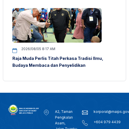
2026/08/05 8:17 AM
Raja Muda Perlis Titah Perkasa Tradisi Ilmu,
Budaya Membaca dan Penyelidikan
A2, Taman
korporat@maips.go
Pengkalan
+604 979 4439
Asam,
Jalan Tuanku