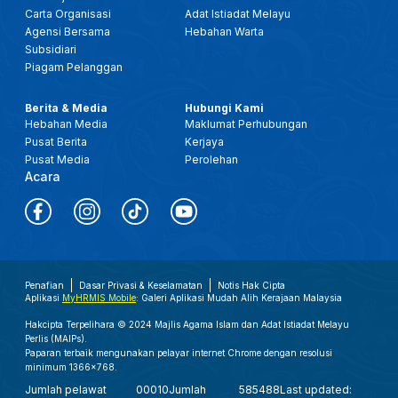
Carta Organisasi
Adat Istiadat Melayu
Agensi Bersama
Hebahan Warta
Subsidiari
Piagam Pelanggan
Berita & Media
Hubungi Kami
Hebahan Media
Maklumat Perhubungan
Pusat Berita
Kerjaya
Pusat Media
Perolehan
Acara
Penafian
Dasar Privasi & Keselamatan
Notis Hak Cipta
Aplikasi
MyHRMIS Mobile
: Galeri Aplikasi Mudah Alih Kerajaan Malaysia
Hakcipta Terpelihara © 2024 Majlis Agama Islam dan Adat Istiadat Melayu
Perlis (MAIPs).
Paparan terbaik mengunakan pelayar internet Chrome dengan resolusi
minimum 1366x768.
Jumlah pelawat
00010
Jumlah
585488
Last updated: