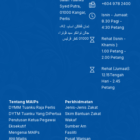
+604 978 2400
Syed Putra,
01000 Kangar,
Isnin - Jumaat:
Perlis
8.30 Pagi -
4:30 Petang
Rehat (Isnin -
Khamis ):
1.00 Petang -
2.00 Petang
Rehat (Jumaat):
12.15Tengah
Hari - 2.45
Petang
Tentang MAIPs
Perkhidmatan
DYMM Tuanku Raja Perlis
Jenis-Jenis Zakat
DYTM Tuanku Yang DiPertua
Skim Bantuan Zakat
Perutusan Ketua Pegawai
Wakaf
Eksekutif
Sumber Am
Mengenai MAIPs
Fasiliti
Ahli Majlis
Pusat Warisan