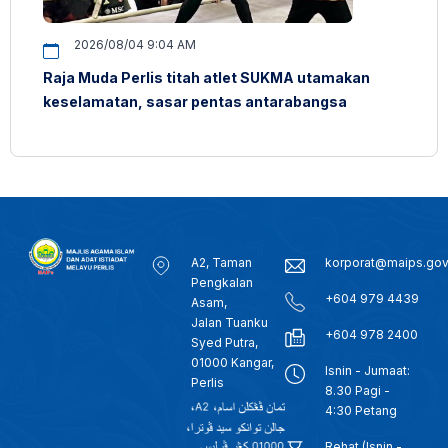
2026/08/04 9:04 AM
Raja Muda Perlis titah atlet SUKMA utamakan
keselamatan, sasar pentas antarabangsa
A2, Taman
korporat@maips.go
Pengkalan
+604 979 4439
Asam,
Jalan Tuanku
+604 978 2400
Syed Putra,
01000 Kangar,
Isnin - Jumaat:
Perlis
8.30 Pagi -
4:30 Petang
Rehat (Isnin -