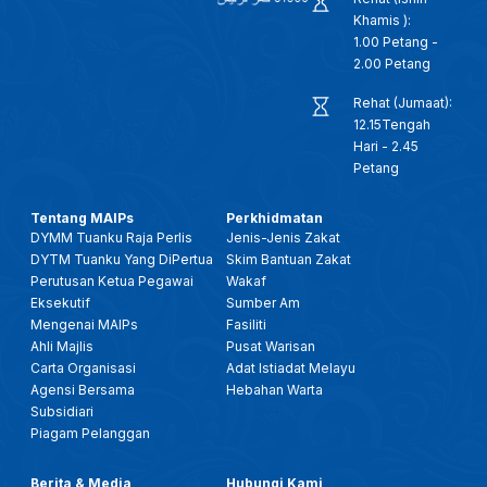
Khamis ):
1.00 Petang -
2.00 Petang
Rehat (Jumaat):
12.15Tengah
Hari - 2.45
Petang
Tentang MAIPs
Perkhidmatan
DYMM Tuanku Raja Perlis
Jenis-Jenis Zakat
DYTM Tuanku Yang DiPertua
Skim Bantuan Zakat
Perutusan Ketua Pegawai
Wakaf
Eksekutif
Sumber Am
Mengenai MAIPs
Fasiliti
Ahli Majlis
Pusat Warisan
Carta Organisasi
Adat Istiadat Melayu
Agensi Bersama
Hebahan Warta
Subsidiari
Piagam Pelanggan
Berita & Media
Hubungi Kami